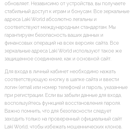
обновляет. Независимо от устройства, вы получаете
стабильный доступ к играм и бонусам. Все зеркальные
адреса Laki World абсолютно легальны и
соответствуют международным стандартам. Мы
гарантируем безопасность ваших данных и
финансовых операций на всех версиях сайта. Все
зеркальные адреса Laki World используют такое же
защищенное соединение, как и основной сайт.
Для входа в личный кабинет необходимо нажать
соответствующую кнопку в шапке сайта и ввести
логин (email или номер телефона) и пароль, указанные
при регистрации. Если вы забыли данные для входа,
воспользуйтесь функцией восстановления пароля.
Важно помнить, что для безопасности следует
заходить только на проверенный официальный сайт
Laki World, чтобы избежать мошеннических клонов.