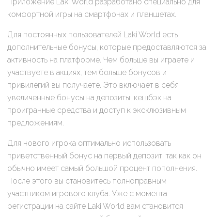
Приложение Laki World разработано специально для
комфортной игры на смартфонах и планшетах.
Для постоянных пользователей Laki World есть
дополнительные бонусы, которые предоставляются за
активность на платформе. Чем больше вы играете и
участвуете в акциях, тем больше бонусов и
привилегий вы получаете. Это включает в себя
увеличенные бонусы на депозиты, кешбэк на
проигранные средства и доступ к эксклюзивным
предложениям.
Для нового игрока оптимально использовать
приветственный бонус на первый депозит, так как он
обычно имеет самый большой процент пополнения.
После этого вы становитесь полноправным
участником игрового клуба. Уже с момента
регистрации на сайте Laki World вам становится