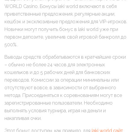
WORLD Casino. Бонусы laki world включают в себя
приветственные предложения, регулярные акции,
кешбэк и эксклюзивные предложения для VIP-игроков.
Новички могут получить бонус в laki world уже при
первом депозите, увеличив свой игровой банкролл до
500%.
Выводы средств обрабатываются в кратчайшие сроки
– обычно не более 24 часов для электронных
кошельков и до 5 рабочих дней для банковских
переводов. Комиссии за операции минимальны или
отсутствуют вовсе, в зависимости от выбранного
метода. Присоединяться к соревнованиям могут все
зарегистрированные пользователи. Необходимо
выполнять условия турнира, играя на деньги и
накапливая очки.
Этот бонус доступен, как правило, для
laki world сайт