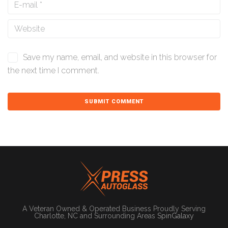
Save my name, email, and website in this browser for
the next time I comment.
A Veteran Owned & Operated Business Proudly Serving
Charlotte, NC and Surrounding Areas
SpinGalaxy