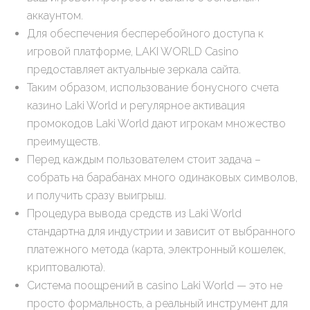
аккаунтом.
Для обеспечения бесперебойного доступа к
игровой платформе, LAKI WORLD Casino
предоставляет актуальные зеркала сайта.
Таким образом, использование бонусного счета
казино Laki World и регулярное активация
промокодов Laki World дают игрокам множество
преимуществ.
Перед каждым пользователем стоит задача –
собрать на барабанах много одинаковых символов,
и получить сразу выигрыш.
Процедура вывода средств из Laki World
стандартна для индустрии и зависит от выбранного
платежного метода (карта, электронный кошелек,
криптовалюта).
Система поощрений в casino Laki World — это не
просто формальность, а реальный инструмент для