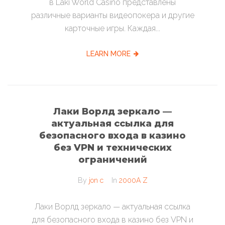
в Laki World Casino представлены
различные варианты видеопокера и другие
карточные игры. Каждая...
LEARN MORE
Лаки Ворлд зеркало —
актуальная ссылка для
безопасного входа в казино
без VPN и технических
ограничений
By
jon c
In
2000A Z
Лаки Ворлд зеркало — актуальная ссылка
для безопасного входа в казино без VPN и