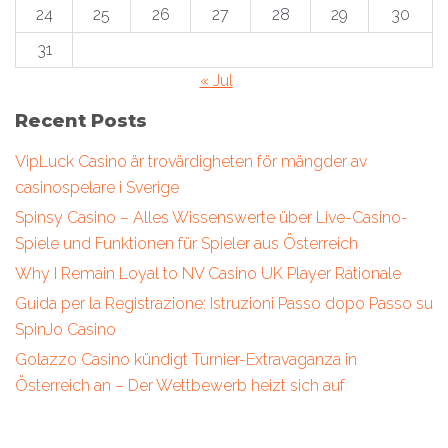
24
25
26
27
28
29
30
31
« Jul
Recent Posts
VipLuck Casino är trovärdigheten för mängder av
casinospelare i Sverige
Spinsy Casino – Alles Wissenswerte über Live-Casino-
Spiele und Funktionen für Spieler aus Österreich
Why I Remain Loyal to NV Casino UK Player Rationale
Guida per la Registrazione: Istruzioni Passo dopo Passo su
SpinJo Casino
Golazzo Casino kündigt Turnier-Extravaganza in
Österreich an – Der Wettbewerb heizt sich auf