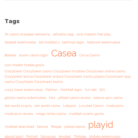
Tags
7k casino игровые автоматы
alfcasino app
avia masters free play
bassbet kokemuksia
bd mostbet 2
betninja login
betscore kokemuksia
Casea
Boaboa
buran casino login
Circus Casino
coin master tiradas gratis
Crazytower Crazytower casino Crazytower hrvatska Crazytower online casino
Crazytower bonus Crazytower prijava Crazytower casino prijava Crazytower app
casino Crazytower Crazytower kasino
crazy tower kokemuksia
Fashion
freshbet login
fun bet
Girl
glorion kasino kokemuksia
Hair
jettbet casino review
katana spin casino
laki world играть
laki world слоты
Lolajack
Lunubet Casino
madcasino
madcasino review
mega riches casino
mostbet aviator game
playid
mostbet download
Nature
People
pistolo kasino
playid login
Portrait
Spinanga
tenobet
Tikitaka
tikitaka kokemuksia