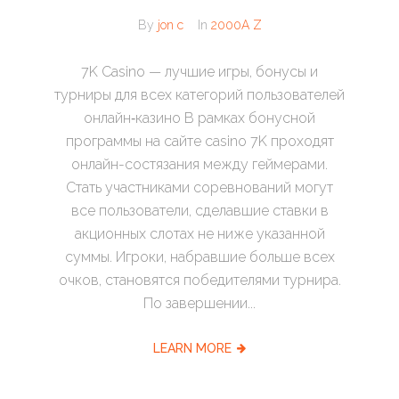
By
jon c
In
2000A Z
7K Casino — лучшие игры, бонусы и
турниры для всех категорий пользователей
онлайн‑казино В рамках бонусной
программы на сайте casino 7K проходят
онлайн-состязания между геймерами.
Стать участниками соревнований могут
все пользователи, сделавшие ставки в
акционных слотах не ниже указанной
суммы. Игроки, набравшие больше всех
очков, становятся победителями турнира.
По завершении...
LEARN MORE