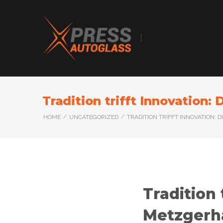
Tradition trifft Innovation
/
/
HOME
UNCATEGORIZED
TRADITION TRIFFT INNOVATION
Tradition 
Metzgerh