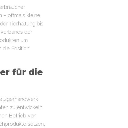
Verbraucher
 – oftmals kleine
der Tierhaltung bis
esverbands der
Produkten um
t die Position
er für die
Metzgerhandwerk
täten zu entwickeln
en Betrieb von
schprodukte setzen,