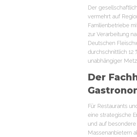
Der gesellschaftlic
vermehrt auf Region
Familienbetriebe mi
zur Verarbeitung na
Deutschen Fleischw
durchschnittlich 12 
unabhängiger Metzg
Der Fachh
Gastrono
Für Restaurants un
eine strategische E
und auf besondere
Massenanbietern ab.