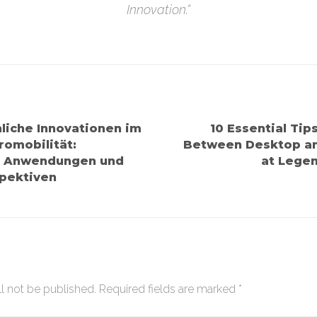
Innovation.“
iche Innovationen im
10 Essential Tip
romobilität:
Between Desktop an
e Anwendungen und
at Legen
pektiven
l not be published.
Required fields are marked
*