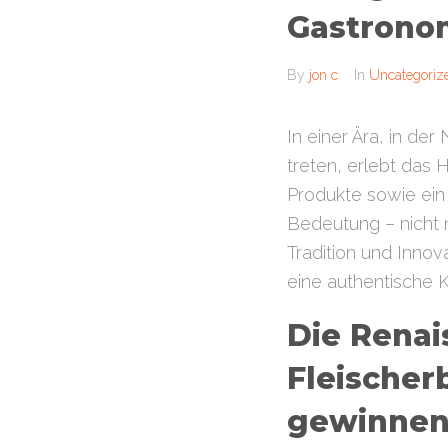
Gastrono
By
jon c
In
Uncategoriz
In einer Ära, in de
treten, erlebt das
Produkte sowie ei
Bedeutung – nicht 
Tradition und Innov
eine authentische Ku
Die Renai
Fleischer
gewinne