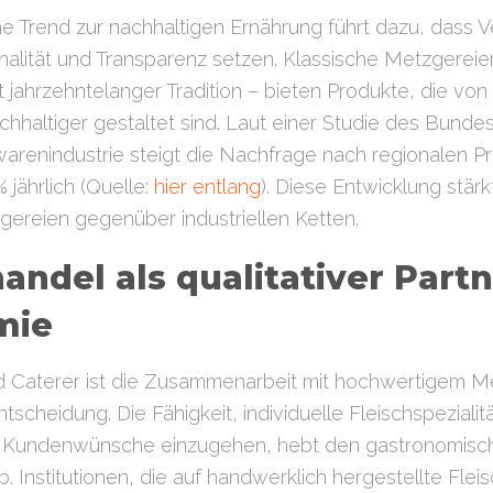
he Trend zur nachhaltigen Ernährung führt dazu, dass 
alität und Transparenz setzen. Klassische Metzgereien
t jahrzehntelanger Tradition – bieten Produkte, die von 
chhaltiger gestaltet sind. Laut einer Studie des Bund
arenindustrie steigt die Nachfrage nach regionalen 
% jährlich (Quelle:
hier entlang
). Diese Entwicklung stärk
ereien gegenüber industriellen Ketten.
andel als qualitativer Partn
mie
d Caterer ist die Zusammenarbeit mit hochwertigem 
ntscheidung. Die Fähigkeit, individuelle Fleischspeziali
 Kundenwünsche einzugehen, hebt den gastronomisch
 Institutionen, die auf handwerklich hergestellte Flei