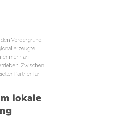
in den Vordergrund
gional erzeugte
mer mehr an
etrieben. Zwischen
eller Partner für
um lokale
ung