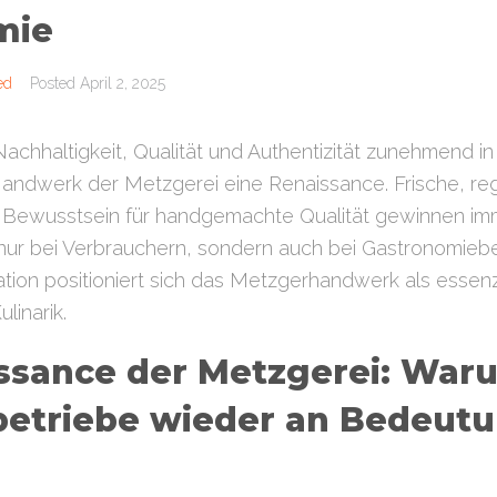
mie
ed
Posted
April 2, 2025
r Nachhaltigkeit, Qualität und Authentizität zunehmend 
 Handwerk der Metzgerei eine Renaissance. Frische, re
n Bewusstsein für handgemachte Qualität gewinnen im
nur bei Verbrauchern, sondern auch bei Gastronomieb
ation positioniert sich das Metzgerhandwerk als essenzi
linarik.
ssance der Metzgerei: War
betriebe wieder an Bedeut
n