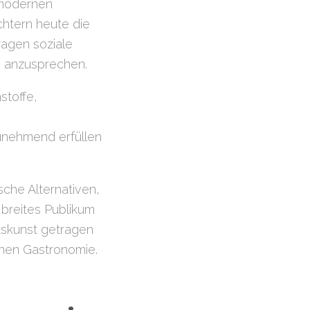
 modernen
chtern heute die
agen soziale
n anzusprechen.
stoffe,
unehmend erfüllen
sche Alternativen,
n breites Publikum
kskunst getragen
rnen Gastronomie.