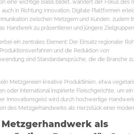
ion eine wichtige Basis bildet, wandert der Fokus des
ch in Richtung Innovation. Digitale Plattformen erlei
mmunikation zwischen Metzgern und Kunden, zudem tr
as Handwerk zu präsentieren und jüngere Zielgruppe
ierbei ein zentrales Element: Der Einsatz regionaler Roh
roduktionsverfahren und die Reduktion von
hwendung sind Standardansprüche, die die Branche z
keln Metzgereien kreative Produktlinien, etwa vegetari
n oder international inspirierte Fleischgerichte, um ei
er Innovationsgeist wird durch hochwertige Handwer
ition des Metzgerhandwerks als Herzstück einer mode
s Metzgerhandwerk als