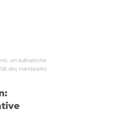
d, um kulinarische
ilität des Handwerks
n:
ative