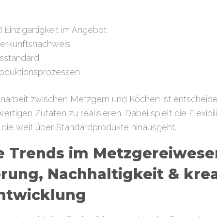
d Einzigartigkeit im Angebot
Herkunftsnachweis
tsstandard
roduktionsprozessen
rbeit zwischen Metzgern und Köchen ist entscheiden
rtigen Zutaten zu realisieren. Dabei spielt die Flexib
, die weit über Standardprodukte hinausgeht.
e Trends im Metzgereiwese
erung, Nachhaltigkeit & kre
ntwicklung