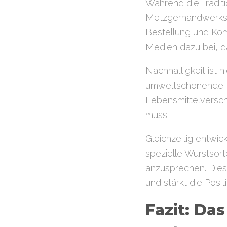
Während die Tradit
Metzgerhandwerks au
Bestellung und Ko
Medien dazu bei, d
Nachhaltigkeit ist h
umweltschonende P
Lebensmittelversc
muss.
Gleichzeitig entwic
spezielle Wurstsorte
anzusprechen. Dies
und stärkt die Pos
Fazit: Da