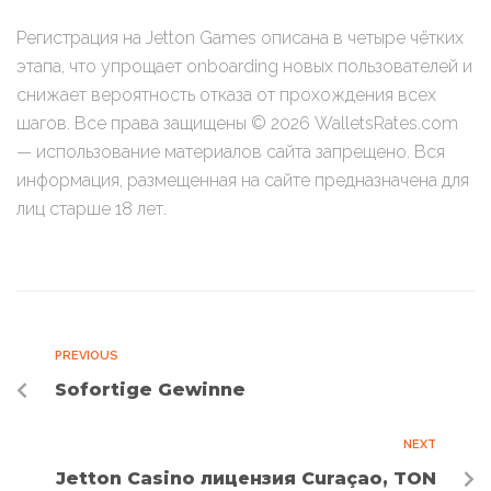
Регистрация на Jetton Games описана в четыре чётких
этапа, что упрощает onboarding новых пользователей и
снижает вероятность отказа от прохождения всех
шагов. Все права защищены © 2026 WalletsRates.com
— использование материалов сайта запрещено. Вся
информация, размещенная на сайте предназначена для
лиц старше 18 лет.
PREVIOUS
Sofortige Gewinne
NEXT
Jetton Casino лицензия Curaçao, TON