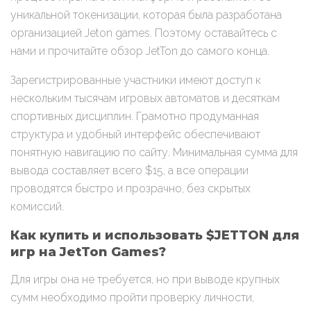
уникальной токенизации, которая была разработана
организацией Jeton games. Поэтому оставайтесь с
нами и прочитайте обзор JetTon до самого конца.
Зарегистрированные участники имеют доступ к
нескольким тысячам игровых автоматов и десяткам
спортивных дисциплин. Грамотно продуманная
структура и удобный интерфейс обеспечивают
понятную навигацию по сайту. Минимальная сумма для
вывода составляет всего $15, а все операции
проводятся быстро и прозрачно, без скрытых
комиссий.
Как купить и использовать $JETTON для
игр на JetTon Games?
Для игры она не требуется, но при выводе крупных
сумм необходимо пройти проверку личности,