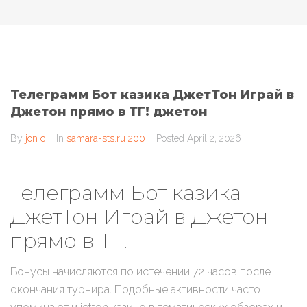
Телеграмм Бот казика ДжетТон Играй в
Джетон прямо в ТГ! джетон
By
jon c
In
samara-sts.ru 200
Posted
April 2, 2026
Телеграмм Бот казика
ДжетТон Играй в Джетон
прямо в ТГ!
Бонусы начисляются по истечении 72 часов после
окончания турнира. Подобные активности часто