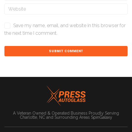
Save my name, email, and website in this browser for
the next time I comment.
A Veteran Owned & Operated Business Proudly Serving
Charlotte, NC and Surrounding Areas
SpinGalaxy