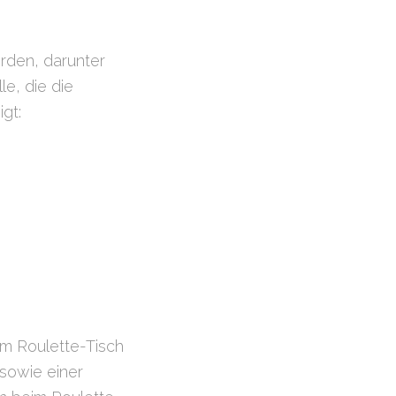
rden, darunter
e, die die
gt:
am Roulette-Tisch
 sowie einer