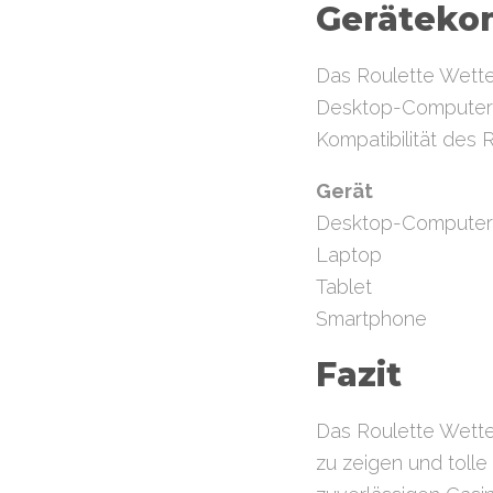
Gerätekom
Das Roulette Wette
Desktop-Computer, L
Kompatibilität des 
Gerät
Desktop-Computer
Laptop
Tablet
Smartphone
Fazit
Das Roulette Wette
zu zeigen und tolle