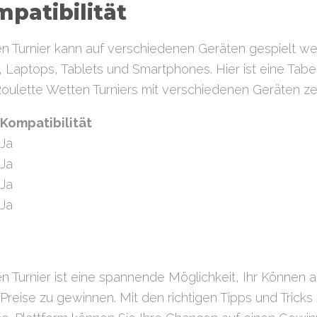
patibilität
n Turnier kann auf verschiedenen Geräten gespielt we
aptops, Tablets und Smartphones. Hier ist eine Tabell
Roulette Wetten Turniers mit verschiedenen Geräten zei
Kompatibilität
Ja
Ja
Ja
Ja
n Turnier ist eine spannende Möglichkeit, Ihr Können 
 Preise zu gewinnen. Mit den richtigen Tipps und Tricks