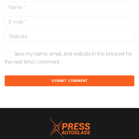
Save my name, email, and website in this browser for
the next time I comment.