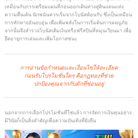
เหมือนกับการเตรียมแผนที่ก่อนออกเดินทางสู่ดินแดนแห่ง
ความตื่นเต้น นักพนันควรเริ่มจากโบนัสต้อนรับ ซึ่งเป็นเหมือน
การทักทายอันอบอุ่น เพื่อเพิ่มพลังในการเริ่มต้นการผจญภัย
จากนั้นจึงสำรวจโบนัสเติมเงินหรือฟรีสปินที่หมุนเวียนมา เพื่อ
ยืดอายุการเล่นและเพิ่มโอกาสชนะ
การอ่านข้อกำหนดและเงื่อนไขให้ละเอียด
ก่อนรับโปรโมชั่นใดๆ คือกฎทองที่ช่วย
ปกป้องคุณจากกับดักที่ซ่อนอยู่
นอกจากการเลือกโปรโมชั่นที่ใช่แล้ว การจัดการเงินทุนอย่าง
มีวินัยก็เป็นสิ่งสำคัญเพื่อความบันเทิงที่ยั่งยืน