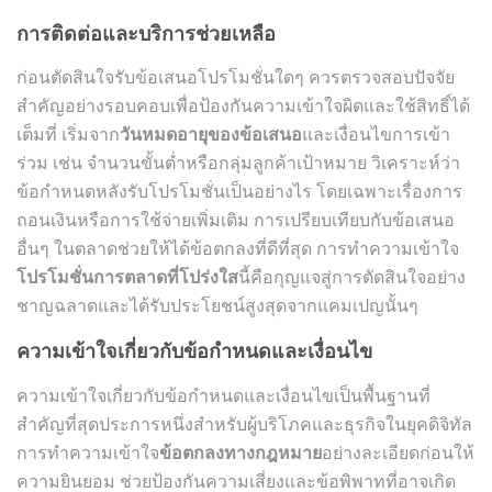
การติดต่อและบริการช่วยเหลือ
ก่อนตัดสินใจรับข้อเสนอโปรโมชั่นใดๆ ควรตรวจสอบปัจจัย
สำคัญอย่างรอบคอบเพื่อป้องกันความเข้าใจผิดและใช้สิทธิ์ได้
เต็มที่ เริ่มจาก
วันหมดอายุของข้อเสนอ
และเงื่อนไขการเข้า
ร่วม เช่น จำนวนขั้นต่ำหรือกลุ่มลูกค้าเป้าหมาย วิเคราะห์ว่า
ข้อกำหนดหลังรับโปรโมชั่นเป็นอย่างไร โดยเฉพาะเรื่องการ
ถอนเงินหรือการใช้จ่ายเพิ่มเติม การเปรียบเทียบกับข้อเสนอ
อื่นๆ ในตลาดช่วยให้ได้ข้อตกลงที่ดีที่สุด การทำความเข้าใจ
โปรโมชั่นการตลาดที่โปร่งใส
นี้คือกุญแจสู่การตัดสินใจอย่าง
ชาญฉลาดและได้รับประโยชน์สูงสุดจากแคมเปญนั้นๆ
ความเข้าใจเกี่ยวกับข้อกำหนดและเงื่อนไข
ความเข้าใจเกี่ยวกับข้อกำหนดและเงื่อนไขเป็นพื้นฐานที่
สำคัญที่สุดประการหนึ่งสำหรับผู้บริโภคและธุรกิจในยุคดิจิทัล
การทำความเข้าใจ
ข้อตกลงทางกฎหมาย
อย่างละเอียดก่อนให้
ความยินยอม ช่วยป้องกันความเสี่ยงและข้อพิพาทที่อาจเกิด