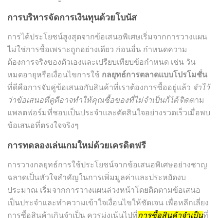
การบริหารจัดการเงินทุนด้วยโบนัส
การได้ประโยชน์สูงสุดจากข้อเสนอพิเศษเริ่มจากการวางแผน
ไม่ใช่การซื้อเพราะถูกอย่างเดียว ก่อนอื่น กำหนดความ
ต้องการจริงของตัวเองและเปรียบเทียบข้อกำหนด เช่น วัน
หมดอายุหรือเงื่อนไขการใช้
กลยุทธ์การตลาดแบบโปรโมชั่น
ที่ดีคือการจับคู่ข้อเสนอกับสินค้าที่เราต้องการซื้ออยู่แล้ว
จำไว้
ว่าข้อเสนอที่ดูดีอาจทำให้คุณซื้อของที่ไม่จำเป็นก็ได้
ติดตาม
แพลตฟอร์มที่ชอบเป็นประจำและตัดสินใจอย่างรวดเร็วเมื่อพบ
ข้อเสนอที่ตรงใจจริงๆ
การทดลองเล่นเกมใหม่ด้วยเครดิตฟรี
การวางกลยุทธ์การใช้ประโยชน์จากข้อเสนอพิเศษอย่างชาญ
ฉลาดเป็นหัวใจสำคัญในการเพิ่มมูลค่าและประหยัดงบ
ประมาณ เริ่มจากการวางแผนล่วงหน้าโดยติดตามข้อเสนอ
เป็นประจำและทำความเข้าใจเงื่อนไขให้ชัดเจน เพื่อหลีกเลี่ยง
การซื้อสินค้าเกินจำเป็น ควรมุ่งเน้นไปที่
การซื้อสินค้าจำเป็น
ที่