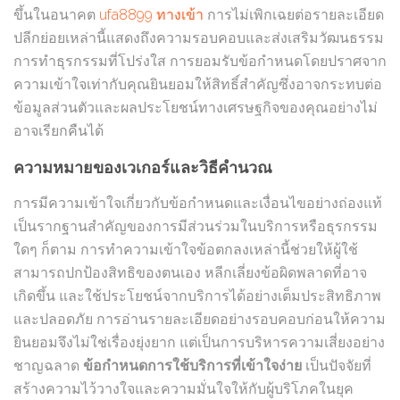
ขึ้นในอนาคต
ufa8899 ทางเข้า
การไม่เพิกเฉยต่อรายละเอียด
ปลีกย่อยเหล่านี้แสดงถึงความรอบคอบและส่งเสริมวัฒนธรรม
การทำธุรกรรมที่โปร่งใส การยอมรับข้อกำหนดโดยปราศจาก
ความเข้าใจเท่ากับคุณยินยอมให้สิทธิ์สำคัญซึ่งอาจกระทบต่อ
ข้อมูลส่วนตัวและผลประโยชน์ทางเศรษฐกิจของคุณอย่างไม่
อาจเรียกคืนได้
ความหมายของเวเกอร์และวิธีคำนวณ
การมีความเข้าใจเกี่ยวกับข้อกำหนดและเงื่อนไขอย่างถ่องแท้
เป็นรากฐานสำคัญของการมีส่วนร่วมในบริการหรือธุรกรรม
ใดๆ ก็ตาม การทำความเข้าใจข้อตกลงเหล่านี้ช่วยให้ผู้ใช้
สามารถปกป้องสิทธิของตนเอง หลีกเลี่ยงข้อผิดพลาดที่อาจ
เกิดขึ้น และใช้ประโยชน์จากบริการได้อย่างเต็มประสิทธิภาพ
และปลอดภัย การอ่านรายละเอียดอย่างรอบคอบก่อนให้ความ
ยินยอมจึงไม่ใช่เรื่องยุ่งยาก แต่เป็นการบริหารความเสี่ยงอย่าง
ชาญฉลาด
ข้อกำหนดการใช้บริการที่เข้าใจง่าย
เป็นปัจจัยที่
สร้างความไว้วางใจและความมั่นใจให้กับผู้บริโภคในยุค