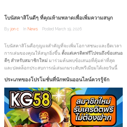
โบนัสคาสิโนดีๆ ที่คุณห้ามพลาดเพื่อเพิ่มความสนุก
By
jon c
In
News
Posted
March 19, 2026
โบนัสคาสิโนคือกุญแจสำคัญที่จะเพิ่มโอกาสชนะและยืดเวลา
การเล่นของคุณให้สนุกยิ่งขึ้น
ตั้งแต่เครดิตฟรีไปจนถึงข้อเสนอ
ดีๆ สำหรับสมาชิกใหม่
มาร่วมค้นพบข้อเสนอที่คุ้มค่าที่สุด
และปลดล็อกประสบการณ์เล่นเกมระดับพรีเมียมได้เลยวันนี้
ประเภทของโปรโมชั่นที่นักพนันออนไลน์ควรรู้จัก