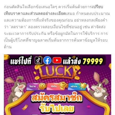
ก่อนตัดสินใจเลือกข้อเสนอใดๆ ควรเริ่มต้นด้วยการ
เปรียบ
เทียบราคาและส่วนลดอย่างละเอียด
เสมอ กำหนดงบประมาณ
และความต้องการที่แท้จริงของคุณก่อน อย่าหลงกลเพียงคำ
ว่า “ลดราคา” ลองตรวจสอบเงื่อนไขที่ซ่อนอยู่ เช่น ค่าจัดส่ง
ระยะเวลาการรับประกัน หรือข้อผูกมัดในการใช้บริการ การ
เป็นผู้บริโภคที่ชาญฉลาดเริ่มต้นจากการค้นหาข้อมูลให้รอบ
ด้าน