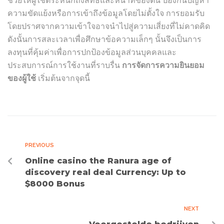
ช่วยให้ผู้ใช้ตระหนักถึงสิทธิและหน้าที่ของตน ป้องกันปัญหา
ความขัดแย้งหรือการเข้าถึงข้อมูลโดยไม่ตั้งใจ การยอมรับ
โดยปราศจากความเข้าใจอาจนำไปสู่ความเสี่ยงที่ไม่คาดคิด
ดังนั้นการสละเวลาเพื่อศึกษาข้อความเล็กๆ นั้นจึงเป็นการ
ลงทุนที่คุ้มค่าเพื่อการปกป้องข้อมูลส่วนบุคคลและ
ประสบการณ์การใช้งานที่ราบรื่น
การจัดการความยินยอม
ของผู้ใช้
เริ่มต้นจากจุดนี้
PREVIOUS
Online casino the Ranura age of
discovery real deal Currency: Up to
$8000 Bonus
NEXT