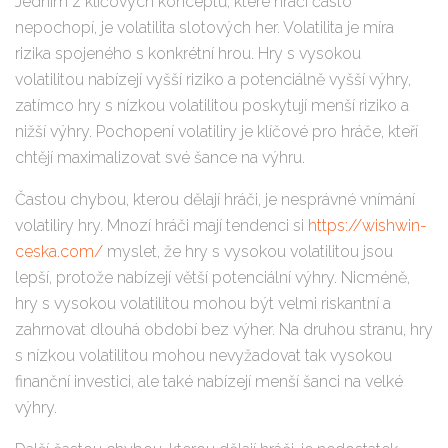
Jedním z klíčových konceptů, které hráči často
nepochopí, je volatilita slotových her. Volatilita je míra
rizika spojeného s konkrétní hrou. Hry s vysokou
volatilitou nabízejí vyšší riziko a potenciálně vyšší výhry,
zatímco hry s nízkou volatilitou poskytují menší riziko a
nižší výhry. Pochopení volatiliry je klíčové pro hráče, kteří
chtějí maximalizovat své šance na výhru.
Častou chybou, kterou dělají hráči, je nesprávné vnímání
volatiliry hry. Mnozí hráči mají tendenci si
https://wishwin-
ceska.com/
myslet, že hry s vysokou volatilitou jsou
lepší, protože nabízejí větší potenciální výhry. Nicméně,
hry s vysokou volatilitou mohou být velmi riskantní a
zahrnovat dlouhá období bez výher. Na druhou stranu, hry
s nízkou volatilitou mohou nevyžadovat tak vysokou
finanční investici, ale také nabízejí menší šanci na velké
výhry.