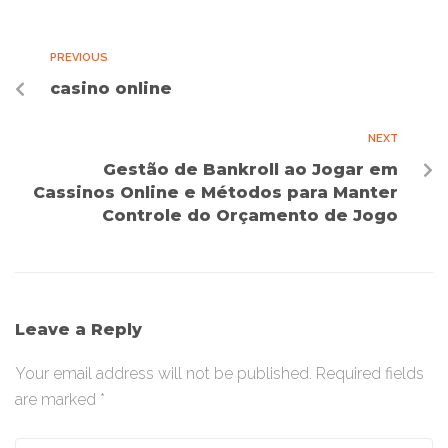
PREVIOUS
casino online
NEXT
Gestão de Bankroll ao Jogar em
Cassinos Online e Métodos para Manter
Controle do Orçamento de Jogo
Leave a Reply
Your email address will not be published.
Required fields
are marked
*