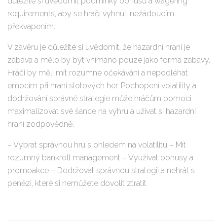
důležité si uvědomit podmínky bonusů a wagering
requirements, aby se hráči vyhnuli nežádoucím
překvapením.
V závěru je důležité si uvědomit, že hazardní hraní je
zábava a mělo by být vnímáno pouze jako forma zábavy.
Hráči by měli mít rozumné očekávání a nepodléhat
emocím při hraní slotových her. Pochopení volatility a
dodržování správné strategie může hráčům pomoci
maximalizovat své šance na výhru a užívat si hazardní
hraní zodpovědně.
– Vybrat správnou hru s ohledem na volatilitu – Mít
rozumný bankroll management – Využívat bonusy a
promoakce – Dodržovat správnou strategii a nehrát s
penězi, které si nemůžete dovolit ztratit