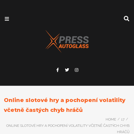
Online slotové hry a pochopení volatility
včetně častých chyb hráčů
/
/
HOME
17
ONLINE SLOTOVÉ HRY A POCHOPENÍ VOLATILITY VČETNĚ ČASTÝCH CHYB
HRÁČŮ