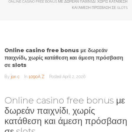
ONLINE CASINO FREE BONUS ΜΕ ΔΩΡΕΆΝ ΠΑΙΧΝΊΔΙ, ΧΩΡΊΣ ΚΑΤΆΘΕΣΗ
ΚΑΙ ΆΜΕΣΗ ΠΡΌΣΒΑΣΗ ΣΕ SLOTS
Online casino free bonus με δωρεάν
παιχνίδι, χωρίς κατάθεση και άμεση πρόσβαση
σε slots
By
jon c
In
1090A Z
Posted
April 2, 2026
Online casino free bonus με
δωρεάν παιχνίδι, χωρίς
κατάθεση και άμεση πρόσβαση
σε slots