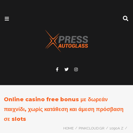
Online casino free bonus με δωρεάν
παιχνίδι, χωρίς κατάθεση και άμεση πρόσβαση
σε slots
/
/
/
HOME
PINKCLOUD.GR
1090A Z