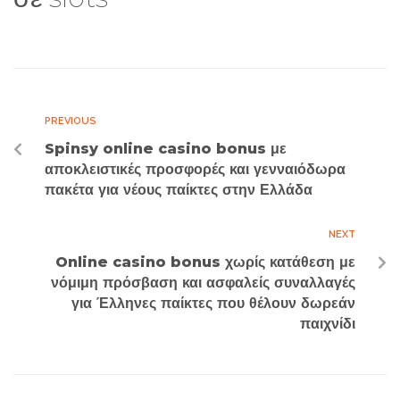
PREVIOUS
Spinsy online casino bonus με
αποκλειστικές προσφορές και γενναιόδωρα
πακέτα για νέους παίκτες στην Ελλάδα
NEXT
Online casino bonus χωρίς κατάθεση με
νόμιμη πρόσβαση και ασφαλείς συναλλαγές
για Έλληνες παίκτες που θέλουν δωρεάν
παιχνίδι