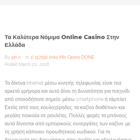
Τα Καλύτερα Νόμιμα Online Casino Στην
Ελλάδα
By
jon c
In
1) 157190 links Mix Casino DONE
Posted
March 20, 2026
Τα δίκτυα Internet μέσω κινητής τηλεφωνίας είναι πια
αρκετά γρήγορα και αυτό δίνει τη δυνατότητα για παιχνίδι
από οποιοδήποτε σημείο, μέσω smartphone ή τάμπλετ.
Εκτός από τους κουλοχέρηδες, τα καζίνο διαθέτουν και
μεγάλη ποικιλία σε ρουλέτες. Πολλές φορές τα μπόνους
αυτά δίνονται από εμπορικούς συνεργάτες των καζίνο, με
τη χρήση κάποιου προωθητικού κωδικού. Για τη
δημιουργία της δοκιμάσαμε στην πράξη και αξιολογήσαμε