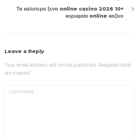
Τα καλυτερα ξενα online casino 2026 10+
κορυφαία online καζίνο
Leave a Reply
Your email address will not be published.
Required fields
are marked
*