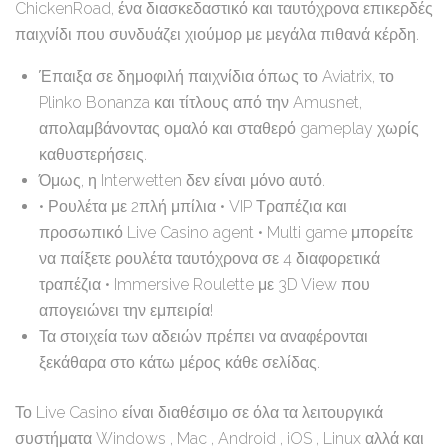
ChickenRoad, ένα διασκεδαστικό και ταυτόχρονα επικερδές
παιχνίδι που συνδυάζει χιούμορ με μεγάλα πιθανά κέρδη.
Έπαιξα σε δημοφιλή παιχνίδια όπως το Aviatrix, το
Plinko Bonanza και τίτλους από την Amusnet,
απολαμβάνοντας ομαλό και σταθερό gameplay χωρίς
καθυστερήσεις.
Όμως, η Interwetten δεν είναι μόνο αυτό.
• Ρουλέτα με 2πλή μπίλια • VIP Τραπέζια και
προσωπικό Live Casino agent • Multi game μπορείτε
να παίξετε ρουλέτα ταυτόχρονα σε 4 διαφορετικά
τραπέζια • Immersive Roulette με 3D View που
απογειώνει την εμπειρία!
Τα στοιχεία των αδειών πρέπει να αναφέρονται
ξεκάθαρα στο κάτω μέρος κάθε σελίδας.
Το Live Casino είναι διαθέσιμο σε όλα τα λειτουργικά
συστήματα Windows , Mac , Android , iOS , Linux αλλά και