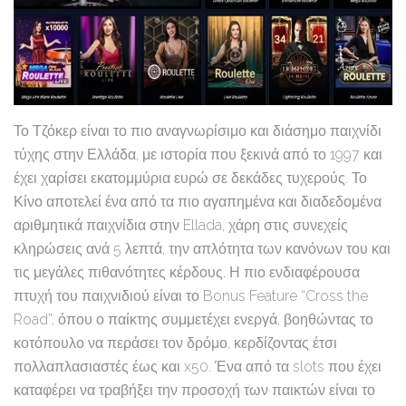
Το Τζόκερ είναι το πιο αναγνωρίσιμο και διάσημο παιχνίδι
τύχης στην Ελλάδα, με ιστορία που ξεκινά από το 1997 και
έχει χαρίσει εκατομμύρια ευρώ σε δεκάδες τυχερούς. Το
Κίνο αποτελεί ένα από τα πιο αγαπημένα και διαδεδομένα
αριθμητικά παιχνίδια στην Ellada, χάρη στις συνεχείς
κληρώσεις ανά 5 λεπτά, την απλότητα των κανόνων του και
τις μεγάλες πιθανότητες κέρδους. Η πιο ενδιαφέρουσα
πτυχή του παιχνιδιού είναι το Bonus Feature “Cross the
Road”, όπου ο παίκτης συμμετέχει ενεργά, βοηθώντας το
κοτόπουλο να περάσει τον δρόμο, κερδίζοντας έτσι
πολλαπλασιαστές έως και x50. Ένα από τα slots που έχει
καταφέρει να τραβήξει την προσοχή των παικτών είναι το