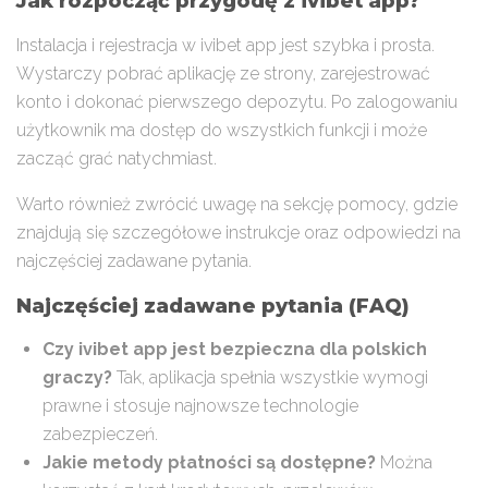
Jak rozpocząć przygodę z ivibet app?
Instalacja i rejestracja w ivibet app jest szybka i prosta.
Wystarczy pobrać aplikację ze strony, zarejestrować
konto i dokonać pierwszego depozytu. Po zalogowaniu
użytkownik ma dostęp do wszystkich funkcji i może
zacząć grać natychmiast.
Warto również zwrócić uwagę na sekcję pomocy, gdzie
znajdują się szczegółowe instrukcje oraz odpowiedzi na
najczęściej zadawane pytania.
Najczęściej zadawane pytania (FAQ)
Czy ivibet app jest bezpieczna dla polskich
graczy?
Tak, aplikacja spełnia wszystkie wymogi
prawne i stosuje najnowsze technologie
zabezpieczeń.
Jakie metody płatności są dostępne?
Można