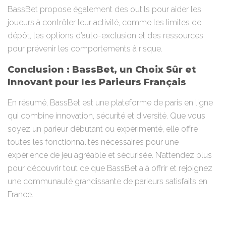
BassBet propose également des outils pour aider les
joueurs à contrôler leur activité, comme les limites de
dépôt, les options d’auto-exclusion et des ressources
pour prévenir les comportements à risque.
Conclusion : BassBet, un Choix Sûr et
Innovant pour les Parieurs Français
En résumé, BassBet est une plateforme de paris en ligne
qui combine innovation, sécurité et diversité. Que vous
soyez un parieur débutant ou expérimenté, elle offre
toutes les fonctionnalités nécessaires pour une
expérience de jeu agréable et sécurisée. N’attendez plus
pour découvrir tout ce que BassBet a à offrir et rejoignez
une communauté grandissante de parieurs satisfaits en
France.