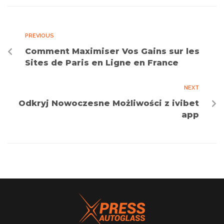
PREVIOUS
Comment Maximiser Vos Gains sur les
Sites de Paris en Ligne en France
NEXT
Odkryj Nowoczesne Możliwości z ivibet
app