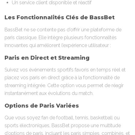
Un service client disponible et réactif
Les Fonctionnalités Clés de BassBet
BassBet ne se contente pas d’offrir une plateforme de
paris classique. Elle intègre plusieurs fonctionnalités
innovantes qui améliorent l’expérience utilisateur :
Paris en Direct et Streaming
Suivez vos événements sportifs favoris en temps réel et
placez vos paris en direct grâce à la fonctionnalité de
streaming intégrée. Cette option vous permet de réagir
instantanément aux évolutions du match.
Options de Paris Variées
Que vous soyez fan de football, tennis, basketball ou
sports électroniques, BassBet propose une multitude
d’options de paris, incluant les paris simples, combinés, et