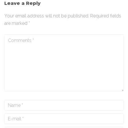
Leave a Reply
Your email address will not be published.
Required fields
are marked
*