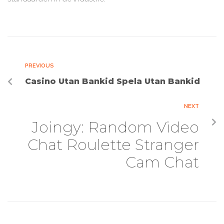
PREVIOUS
Casino Utan Bankid Spela Utan Bankid
NEXT
Joingy: Random Video
Chat Roulette Stranger
Cam Chat