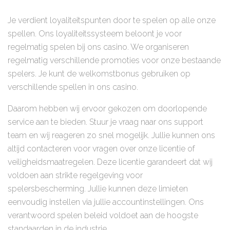
Je verdient loyaliteitspunten door te spelen op alle onze
spellen. Ons loyaliteitssysteem beloont je voor
regelmatig spelen bij ons casino. We organiseren
regelmatig verschillende promoties voor onze bestaande
spelers. Je kunt de welkomstbonus gebruiken op
verschillende spellen in ons casino.
Daarom hebben wij ervoor gekozen om doorlopende
service aan te bieden. Stuur je vraag naar ons support
team en wij reageren zo snel mogelijk. Jullie kunnen ons
altijd contacteren voor vragen over onze licentie of
veiligheidsmaatregelen. Deze licentie garandeert dat wij
voldoen aan strikte regelgeving voor
spelersbescherming. Jullie kunnen deze limieten
eenvoudig instellen via jullie accountinstellingen. Ons
verantwoord spelen beleid voldoet aan de hoogste
standaarden in de industrie.