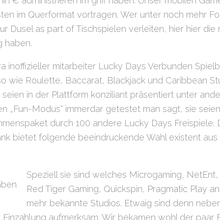
hin € administrieren im griff haben. Unser mobilen Gam
ten im Querformat vortragen. Wer unter noch mehr Fo
eur Dusel as part of Tischspielen verleiten, hier hier di
ig haben.
ra inoffizieller mitarbeiter Lucky Days Verbunden Spi
o wie Roulette, Baccarat, Blackjack und Caribbean Stu
 seien in der Plattform konziliant präsentiert unter and
reien „Fun-Modus“ immerdar getestet man sagt, sie seien
ommenspaket durch 100 andere Lucky Days Freispiele.
nk bietet folgende beeindruckende Wahl existent aus 
Speziell sie sind welches Microgaming, NetEnt, 
Red Tiger Gaming, Quickspin, Pragmatic Play a
mehr bekannte Studios. Etwaig sind denn nebe
ch Einzahlung aufmerksam. Wir bekamen wohl der paar F