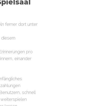
pielsaal
ln ferner dort unter
h diesem
 Erinnerungen pro
innern, einander
anfängliches
inzahlungen
-Benutzern, schnell
 weiterspielen