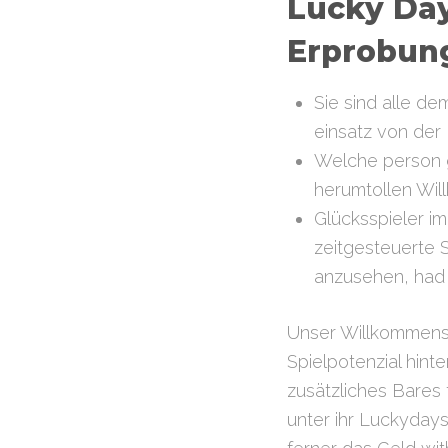
Lucky Day
Erprobun
Sie sind alle de
einsatz von der
Welche person g
herumtollen Wi
Glücksspieler i
zeitgesteuerte S
anzusehen, had 
Unser Willkommenspa
Spielpotenzial hint
zusätzliches Bares f
unter ihr Luckyday