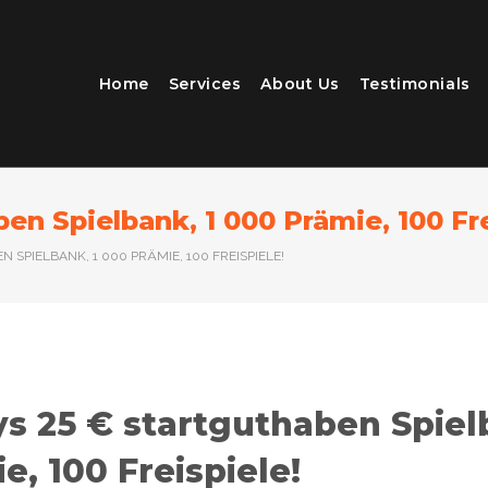
Home
Services
About Us
Testimonials
en Spielbank, 1 000 Prämie, 100 Fre
 SPIELBANK, 1 000 PRÄMIE, 100 FREISPIELE!
s 25 € startguthaben Spiel
e, 100 Freispiele!