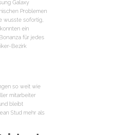
msung Galaxy
chnischen Problemen
 wusste sofortig,
 konnten ein
Bonanza für jedes
iker-Bezirk
ungen so weit wie
ller mitarbeiter
und bleibt
bean Stud mehr als