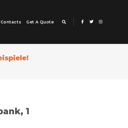
Contacts
Get A Quote
ispiele!
bank, 1