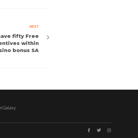
NEXT
ave fifty Free
entives within
sino bonus SA
inGalaxy