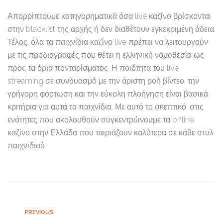
Απορρίπτουμε κατηγορηματικά όσα live καζίνο βρίσκονται
στην blacklist της αρχής ή δεν διαθέτουν εγκεκριμένη άδεια.
Τέλος, όλα τα παιχνίδια καζίνο live πρέπει να λειτουργούν
με τις προδιαγραφές που θέτει η ελληνική νομοθεσία ως
προς τα όρια πονταρίσματος. Η ποιότητα του live
streaming σε συνδυασμό με την άριστη ροή βίντεο, την
γρήγορη φόρτωση και την εύκολη πλοήγηση είναι βασικά
κριτήρια για αυτά τα παιχνίδια. Με αυτό το σκεπτικό, στις
ενότητες που ακολουθούν συγκεντρώνουμε τα online
καζίνο στην Ελλάδα που ταιριάζουν καλύτερα σε κάθε στυλ
παιχνιδιού.
PREVIOUS