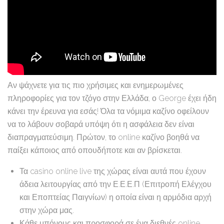
Αν ψάχνετε για τις πιο χρήσιμες και ενημερωμένες
πληροφορίες για τον τζόγο στην Ελλάδα, ο George έχει ήδη
κάνει την έρευνα για εσάς! Όλα τα νόμιμα καζίνο οφείλουν
να το λάβουν σοβαρά υπόψη ότι η ασφάλεια δεν είναι
διαπραγματεύσιμη. Πρώτον, το online καζίνο βοηθά να
παίξει κάποιος από οπουδήποτε και αν βρίσκεται.
Τα casino online live της χώρας είναι αυτά που έχουν
άδεια λειτουργίας από την Ε.Ε.Ε.Π (Επιτροπή Ελέγχου
και Εποπτείας Παιγνίων) η οποία είναι η αρμόδια αρχή
στην χώρα μας.
Κάθε μπόνους και προσφορά σε ένα διεθνές online