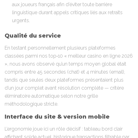
aux joueurs français afin d’éviter toute barrière
linguistique durant appels critiques liés aux retraits
urgents.
Qualité du service
En testant personnellement plusieurs plateformes
classées parmi nos top‑10 « meilleur casino en ligne 2026
», nous avons observé qu’un temps moyen global était
compris entre 45 secondes (chat) et 4 minutes (email),
tandis que seules deux plateformes présentaient plus
d’un jour complet avant résolution complète — critère
éliminatoire automatique selon notre grille
méthodologique stricte.
Interface du site & version mobile
L’ergonomie joue ici un rôle décisif : tableau bord clair
affichant solde actuel, historique transactions filtrable par