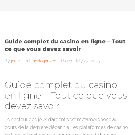
Guide complet du casino en ligne – Tout
ce que vous devez savoir
By
jon c
In
Uncategorized
Posted
July 23, 2025
Guide complet du casino
en ligne – Tout ce que vous
devez savoir
Le secteur des jeux d’argent s’est métamorphosé au
cours de la dernière décennie : les plateformes de casino