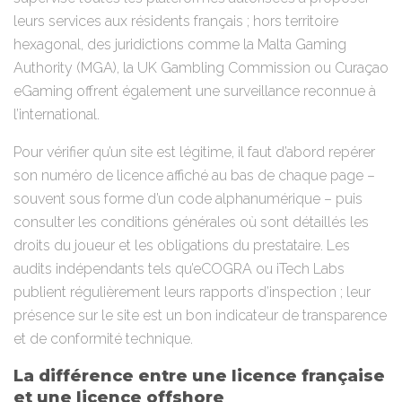
leurs services aux résidents français ; hors territoire
hexagonal, des juridictions comme la Malta Gaming
Authority (MGA), la UK Gambling Commission ou Curaçao
eGaming offrent également une surveillance reconnue à
l’international.
Pour vérifier qu’un site est légitime, il faut d’abord repérer
son numéro de licence affiché au bas de chaque page –
souvent sous forme d’un code alphanumérique – puis
consulter les conditions générales où sont détaillés les
droits du joueur et les obligations du prestataire. Les
audits indépendants tels qu’eCOGRA ou iTech Labs
publient régulièrement leurs rapports d’inspection ; leur
présence sur le site est un bon indicateur de transparence
et de conformité technique.
La différence entre une licence française
et une licence offshore