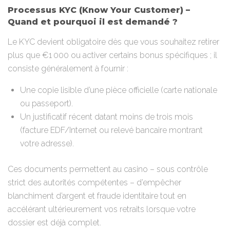
Processus KYC (Know Your Customer) –
Quand et pourquoi il est demandé ?
Le KYC devient obligatoire dès que vous souhaitez retirer
plus que €1 000 ou activer certains bonus spécifiques ; il
consiste généralement à fournir :
Une copie lisible d’une pièce officielle (carte nationale
ou passeport).
Un justificatif récent datant moins de trois mois
(facture EDF/Internet ou relevé bancaire montrant
votre adresse).
Ces documents permettent au casino – sous contrôle
strict des autorités compétentes – d’empêcher
blanchiment d’argent et fraude identitaire tout en
accélérant ultérieurement vos retraits lorsque votre
dossier est déjà complet.