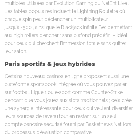
multiples utilisées par Evolution Gaming ou NetEnt Live .
Les tables populaires incluent le Lightning Roulette où
chaque spin peut déclencher un multiplicateur
jusqu’à ×500 , ainsi que le Blackjack Infinite Bet permettant
aux high rollers d’enchérir sans plafond prédéfini – idéal
pour ceux qui cherchent l’immersion totale sans quitter
leur salon.
Paris sportifs & jeux hybrides
Certains nouveaux casinos en ligne proposent aussi une
plateforme sportsbook intégrée où vous pouvez parier
sur football Ligue 1 ou e‑sport comme Counter‑Strike
pendant que vous jouez aux slots traditionnels ; cela crée
une synergie intéressante pour ceux qui veulent diversifier
leurs sources de revenu tout en restant sur un seul
compte bancaire sécurisé fourni par Basketnews.Net lors
du processus d’évaluation comparative.