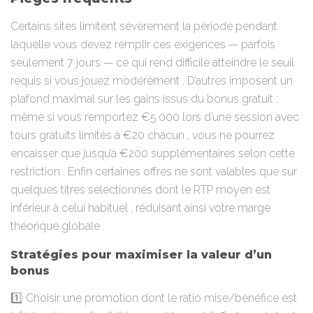
Certains sites limitent sévèrement la période pendant
laquelle vous devez remplir ces exigences — parfois
seulement 7 jours — ce qui rend difficile atteindre le seuil
requis si vous jouez modérément . D’autres imposent un
plafond maximal sur les gains issus du bonus gratuit :
même si vous remportez €5 000 lors d’une session avec
tours gratuits limités à €20 chacun , vous ne pourrez
encaisser que jusqu’à €200 supplémentaires selon cette
restriction . Enfin certaines offres ne sont valables que sur
quelques titres sélectionnés dont le RTP moyen est
inférieur à celui habituel , réduisant ainsi votre marge
théorique globale .
Stratégies pour maximiser la valeur d’un
bonus
1️⃣ Choisir une promotion dont le ratio mise/bénéfice est