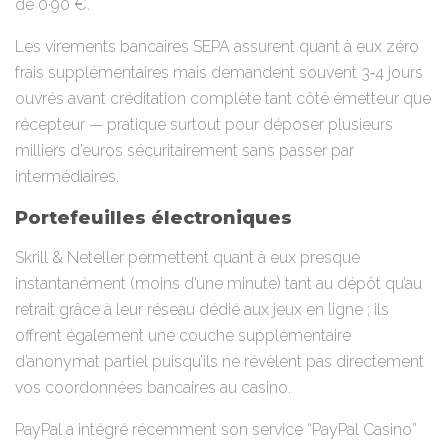
de 0·90 €.
Les virements bancaires SEPA assurent quant à eux zéro
frais supplémentaires mais demandent souvent 3‑4 jours
ouvrés avant créditation complète tant côté émetteur que
récepteur — pratique surtout pour déposer plusieurs
milliers d’euros sécuritairement sans passer par
intermédiaires.
Portefeuilles électroniques
Skrill & Neteller permettent quant à eux presque
instantanément (moins d’une minute) tant au dépôt qu’au
retrait grâce à leur réseau dédié aux jeux en ligne ; ils
offrent également une couche supplémentaire
d’anonymat partiel puisqu’ils ne révèlent pas directement
vos coordonnées bancaires au casino.
PayPal a intégré récemment son service “PayPal Casino”