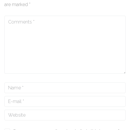
are marked
*