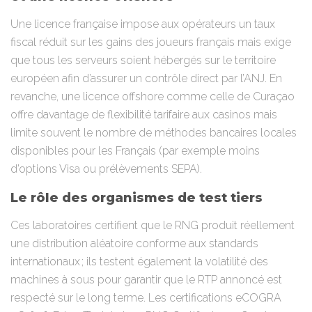
Une licence française impose aux opérateurs un taux
fiscal réduit sur les gains des joueurs français mais exige
que tous les serveurs soient hébergés sur le territoire
européen afin d’assurer un contrôle direct par l’ANJ. En
revanche, une licence offshore comme celle de Curaçao
offre davantage de flexibilité tarifaire aux casinos mais
limite souvent le nombre de méthodes bancaires locales
disponibles pour les Français (par exemple moins
d’options Visa ou prélèvements SEPA).
Le rôle des organismes de test tiers
Ces laboratoires certifient que le RNG produit réellement
une distribution aléatoire conforme aux standards
internationaux ; ils testent également la volatilité des
machines à sous pour garantir que le RTP annoncé est
respecté sur le long terme. Les certifications eCOGRA