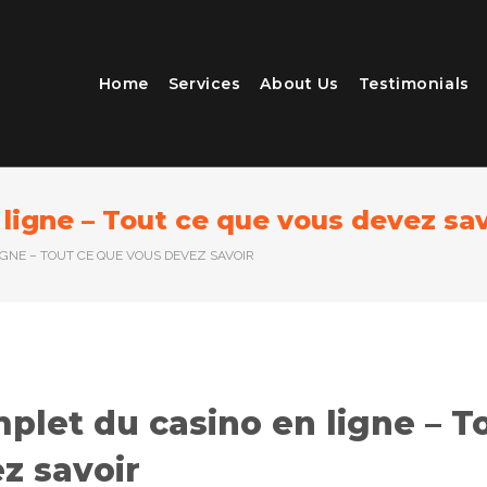
Home
Services
About Us
Testimonials
ligne – Tout ce que vous devez sav
IGNE – TOUT CE QUE VOUS DEVEZ SAVOIR
plet du casino en ligne – T
z savoir