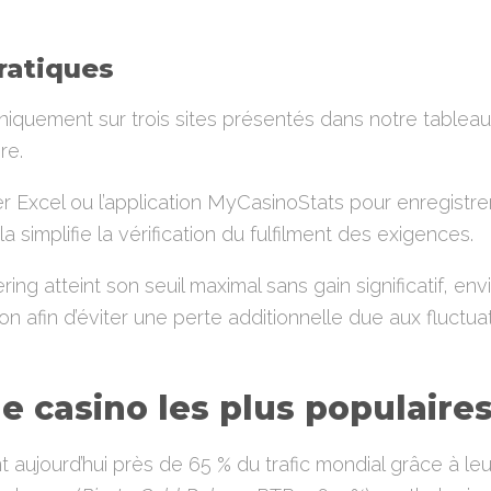
ratiques
uniquement sur trois sites présentés dans notre tableau 
re.
cker Excel ou l’application MyCasinoStats pour enregistr
a simplifie la vérification du fulfilment des exigences.
ing atteint son seuil maximal sans gain significatif, en
on afin d’éviter une perte additionnelle due aux fluctu
e casino les plus populaires
t aujourd’hui près de 65 % du trafic mondial grâce à le