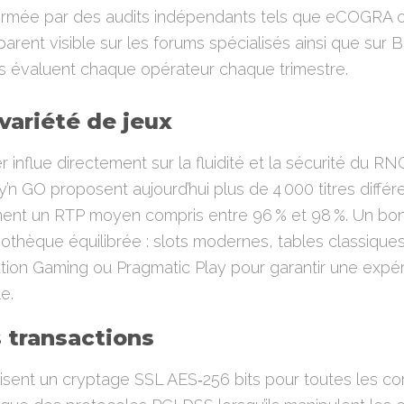
irmée par des audits indépendants tels que eCOGRA o
parent visible sur les forums spécialisés ainsi que sur
ts évaluent chaque opérateur chaque trimestre.
 variété de jeux
 influe directement sur la fluidité et la sécurité du RN
n GO proposent aujourd’hui plus de 4 000 titres différen
ment un RTP moyen compris entre 96 % et 98 %. Un bon 
othèque équilibrée : slots modernes, tables classiques 
ution Gaming ou Pragmatic Play pour garantir une expé
e.
 transactions
tilisent un cryptage SSL AES‑256 bits pour toutes les 