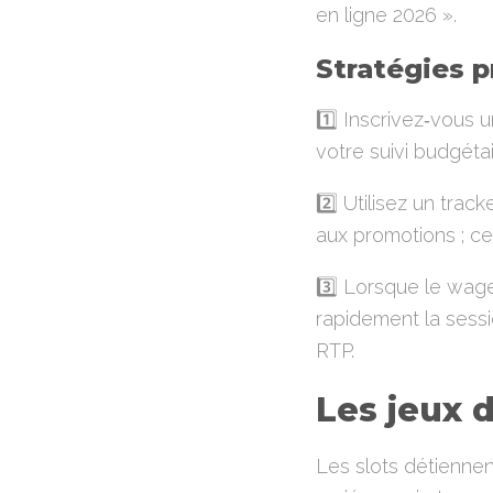
en ligne 2026 ».
Stratégies p
1️⃣ Inscrivez‑vous 
votre suivi budgétai
2️⃣ Utilisez un tra
aux promotions ; cel
3️⃣ Lorsque le wager
rapidement la sessi
RTP.
Les jeux d
Les slots détiennen