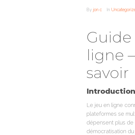
By
jon c
In
Uncategoriz
Guide
ligne 
savoir
Introductio
Le jeu en ligne con
plateformes se mult
dépensent plus de d
démocratisation du