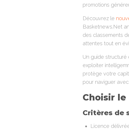
promotions généreu
Découvrez le
nouve
Basketnews.Net anal
des classements dét
attentes tout en év
Un guide structuré d
exploiter intellige
protège votre capit
pour naviguer avec 
Choisir le
Critères de
Licence délivré