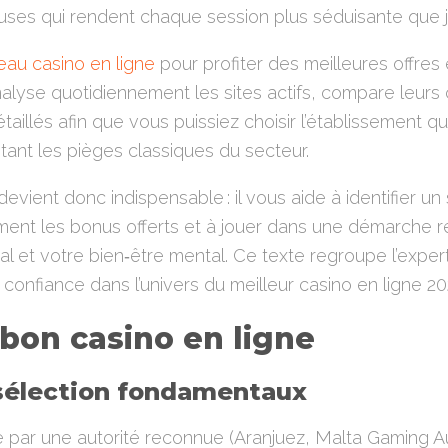
ses qui rendent chaque session plus séduisante que j
au casino en ligne
pour profiter des meilleures offres 
yse quotidiennement les sites actifs, compare leurs c
aillés afin que vous puissiez choisir l’établissement q
itant les pièges classiques du secteur.
evient donc indispensable : il vous aide à identifier un s
mment les bonus offerts et à jouer dans une démarche 
al et votre bien‑être mental. Ce texte regroupe l’exper
confiance dans l’univers du meilleur casino en ligne 20
 bon casino en ligne
 sélection fondamentaux
e par une autorité reconnue (Aranjuez, Malta Gaming A