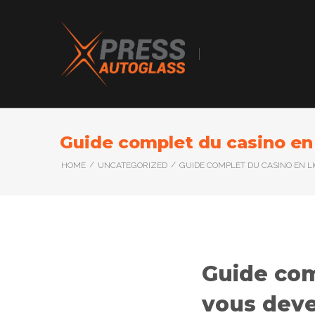
Guide complet du casino en 
/
/
HOME
UNCATEGORIZED
GUIDE COMPLET DU CASINO EN L
Guide com
vous deve