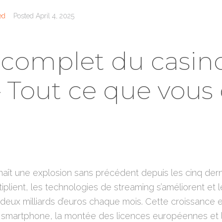
ed
Posted
April 4, 2025
 complet du casin
– Tout ce que vous
n
naît une explosion sans précédent depuis les cinq dern
iplient, les technologies de streaming s’améliorent et l
eux milliards d’euros chaque mois. Cette croissance e
 smartphone, la montée des licences européennes et l’