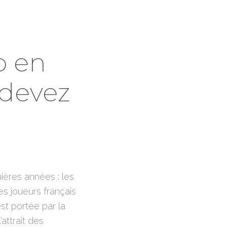
o en
 devez
ières années : les
es joueurs français
st portée par la
attrait des