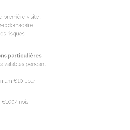
e première visite :
k hebdomadaire
vos risques
ns particulières
ns valables pendant
nimum €10 pour
e €100/mois