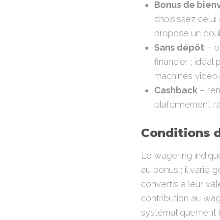
Bonus de bien
choisissez celui
propose un doub
Sans dépôt
– o
financier ; idéa
machines vidéo‑
Cashback
– rem
plafonnement rais
Conditions d
Le wagering indiqu
au bonus ; il varie
convertis à leur val
contribution au wage
systématiquement i