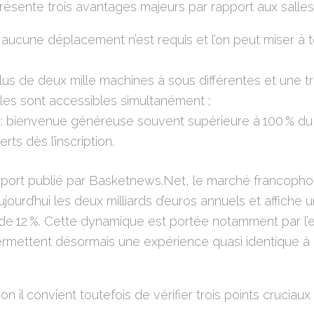
présente trois avantages majeurs par rapport aux salles
 aucune déplacement n’est requis et l’on peut miser à 
: plus de deux mille machines à sous différentes et une t
les sont accessibles simultanément ;
s : bienvenue généreuse souvent supérieure à 100 % du
erts dès l’inscription.
apport publié par Basketnews.Net, le marché francopho
jourd’hui les deux milliards d’euros annuels et affiche 
e 12 %. Cette dynamique est portée notamment par l’
rmettent désormais une expérience quasi identique à 
on il convient toutefois de vérifier trois points cruciaux 