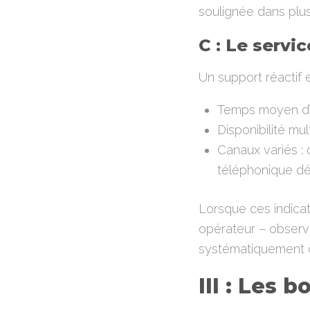
soulignée dans plu
C : Le servic
Un support réactif 
Temps moyen d’at
Disponibilité mult
Canaux variés : 
téléphonique dé
Lorsque ces indicat
opérateur – observ
systématiquement ch
III : Les 