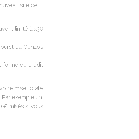
ouveau site de
uvent limité à x30
arburst ou Gonzo’s
s forme de crédit
votre mise totale
e. Par exemple un
 € misés si vous