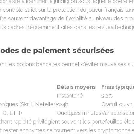
nsiste à identifier la juridiction sous laquelle opère le 
contrôle strict sur la protection du joueur français tan
fre souvent davantage de flexibilité au niveau des pr
deux cadres fréquemment cités dans les revues techniq
hodes de paiement sécurisées
t les options bancaires permet d’éviter mauvaises sur
Délais moyens
Frais typiqu
Instantané
≤ 2 %
niques (Skrill, Neteller)
≤24h
Gratuit ou < 1
TC, ETH)
Quelques minutes
Variable sel
hant rapidité privilégient souvent les portefeuilles éle
t rester anonymes se tournent vers les cryptomonnai