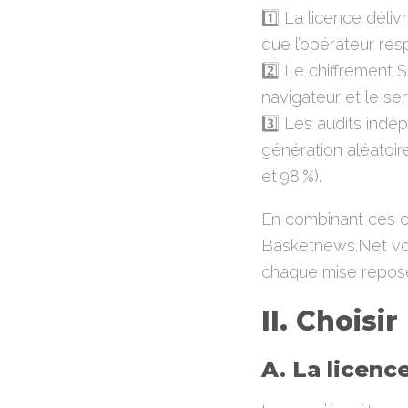
1️⃣ La licence déli
que l’opérateur res
2️⃣ Le chiffrement 
navigateur et le serv
3️⃣ Les audits ind
génération aléatoi
et 98 %).
En combinant ces c
Basketnews.Net vou
chaque mise repose
II. Choisir
A. La licence