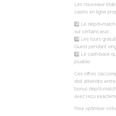
Les nouveaux étab
casino en ligne pro
1️⃣ Le dépôt‑match 
sur certains jeux ;
2️⃣ Les tours gratu
Quest pendant vingt
3️⃣ Le cash‑back qu
jouable.
Ces offres s’accomp
doit atteindre entre
bonus dépôt‑match 
avez reçu exactem
Pour optimiser votr