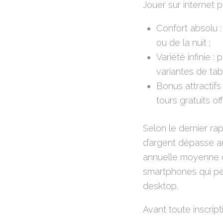
Jouer sur internet 
Confort absolu :
ou de la nuit ;
Variété infinie 
variantes de tab
Bonus attractif
tours gratuits off
Selon le dernier r
d’argent dépasse au
annuelle moyenne d
smartphones qui pe
desktop.
Avant toute inscripti