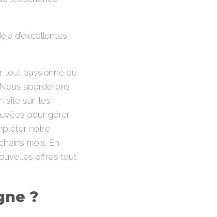
déjà d’excellentes
 tout passionné ou
. Nous aborderons
 site sûr, les
rouvées pour gérer
mpléter notre
chains mois. En
uvelles offres tout
gne ?