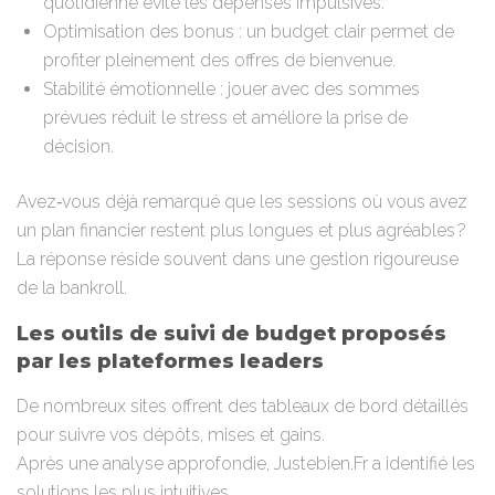
quotidienne évite les dépenses impulsives.
Optimisation des bonus : un budget clair permet de
profiter pleinement des offres de bienvenue.
Stabilité émotionnelle : jouer avec des sommes
prévues réduit le stress et améliore la prise de
décision.
Avez‑vous déjà remarqué que les sessions où vous avez
un plan financier restent plus longues et plus agréables ?
La réponse réside souvent dans une gestion rigoureuse
de la bankroll.
Les outils de suivi de budget proposés
par les plateformes leaders
De nombreux sites offrent des tableaux de bord détaillés
pour suivre vos dépôts, mises et gains.
Après une analyse approfondie, Justebien.Fr a identifié les
solutions les plus intuitives.