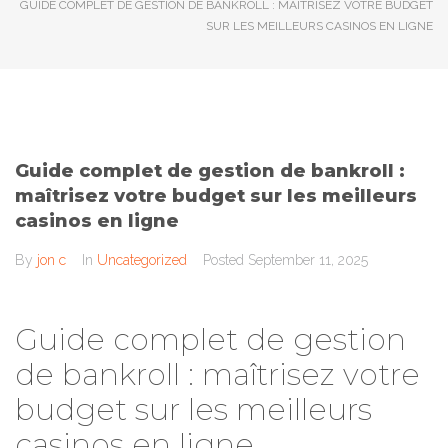
GUIDE COMPLET DE GESTION DE BANKROLL : MAÎTRISEZ VOTRE BUDGET
SUR LES MEILLEURS CASINOS EN LIGNE
Guide complet de gestion de bankroll :
maîtrisez votre budget sur les meilleurs
casinos en ligne
By
jon c
In
Uncategorized
Posted
September 11, 2025
Guide complet de gestion
de bankroll : maîtrisez votre
budget sur les meilleurs
casinos en ligne