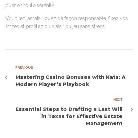
jouer en toute sérénité.
N’oubliez jamais : jouez de façon responsable, fixez vos
limites et profitez du plaisir du jeu sans stress.
PREVIOUS
Mastering Casino Bonuses with Kats: A
Modern Player’s Playbook
NEXT
Essential Steps to Drafting a Last Will
in Texas for Effective Estate
Management