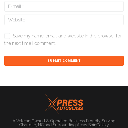
Save my name, email, and website in this browser for
the next time I comment.
A Veteran Owned & Operated Business Proudly Serving
Charlotte, NC and Surrounding Areas
SpinGalaxy