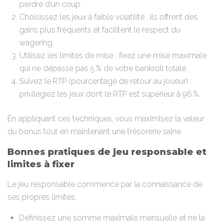
perdre d’un coup.
Choisissez les jeux à faible volatilité : ils offrent des
gains plus fréquents et facilitent le respect du
wagering.
Utilisez les limites de mise : fixez une mise maximale
qui ne dépasse pas 5 % de votre bankroll totale.
Suivez le RTP (pourcentage de retour au joueur) :
privilégiez les jeux dont le RTP est supérieur à 96 %.
En appliquant ces techniques, vous maximisez la valeur
du bonus tout en maintenant une trésorerie saine.
Bonnes pratiques de jeu responsable et
limites à fixer
Le jeu responsable commence par la connaissance de
ses propres limites.
Définissez une somme maximale mensuelle et ne la