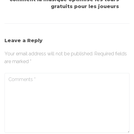
gratuits pour les joueurs
Leave a Reply
Your email address will not be published.
Required fields
are marked
*