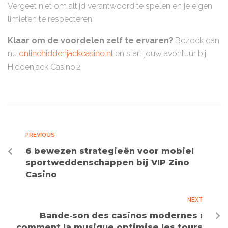
Vergeet niet om altijd verantwoord te spelen en je eigen
limieten te respecteren.
Klaar om de voordelen zelf te ervaren?
Bezoek dan
nu
onlinehiddenjackcasino.nl
en start jouw avontuur bij
Hiddenjack Casino 2.
PREVIOUS
6 bewezen strategieën voor mobiel
sportweddenschappen bij VIP Zino
Casino
NEXT
Bande‑son des casinos modernes :
comment la musique optimise les tours