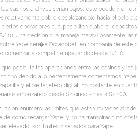
las casinos archivos serian bajos, esto puede ir en 
 es relativamente pobre desplazandolo hacia el pelo al
e ciertos operadores cual posibilitan elaborar deposi
/ 10. Una decision cual maneja maravillosamente las
s sobre Yape seri�a Doradobet, en compania de este
o comenzar a competir empezando desde S/ 10.
ue posibilita las operaciones entre las casinos y las 
nsacciono debido a lo perfectamente comentamos, Yape
zapatilla y el pie tarjetero digital, no obstante en cuan
sonarse empezando desde S/ cinco – hasta S/ 100.
uacion enumero las limites que estan invitados alrede
 de como recargar Yape, y no ha transpirado no obstan
er elevado, son limites disenados para Yape.