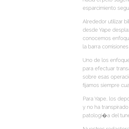
esparcimiento segur
Alrededor utilizar b
desde Yape desplaz
conocemos enfoque 
la barra comisiones
Uno de los enfoque
para efectuar tran
sobre esas operaci
fijamos siempre cu
Para Yape, los depo
y no ha transpirado
patologi�a del tune
Nuestros redactore