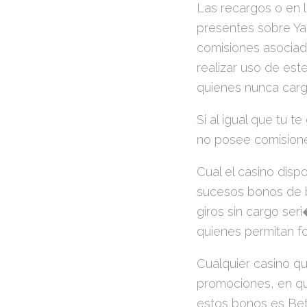
Las recargos o en
presentes sobre Yap
comisiones asociad
realizar uso de est
quienes nunca carg
Si al igual que tu t
no posee comisiones
Cual el casino disp
sucesos bonos de b
giros sin cargo ser
quienes permitan f
Cualquier casino qu
promociones, en qu
estos bonos es Bet