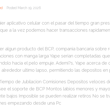
ed
Posted
March 19, 2026
er aplicativo celular con el pasar del tiempo gran pres
 que a la vez podemos hacer transacciones rapidame
er algun producto del BCP, compania bancaria sobre
raciones con manga larga Yape serian completadas que
ndolo hacia el pelo empuje. Ademi?s, Yape acerca de c
 alrededor ultimo lapso, permitiendo las depositos en p
iempo de Jubilacion Comisiones Depositos veloces d
see el soporte de BCP Montos labios menores y mayo
e bajos Imposible se pueden realizar retiros No se tr
iones empezando desde una Pc