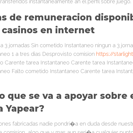
ransferidos instantaneamente an el perfil sobre juego.
as de remuneracion disponi
 casinos en internet
a 3 jornadas Sin cometido Instantaneo ningun a 3 jorn
aneo 1 a tres dias Desprovisto comision
https://starlig
o Carente tarea Instantaneo Carente tarea Instantan
aneo Falto cometido Instantaneo Carente tarea Instan
 que se va a apoyar sobre e
a Yapear?
iones fabricadas nadie pondri�a en duda desde nuestr
e comision, algo que y mas aun seri�a cualquier punto