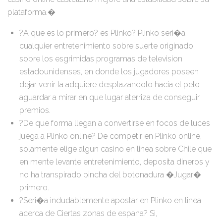
plataforma.�
?A que es lo primero? es Plinko? Plinko seri�a
cualquier entretenimiento sobre suerte originado
sobre los esgrimidas programas de television
estadounidenses, en donde los jugadores poseen
dejar venir la adquiere desplazandolo hacia el pelo
aguardar a mirar en que lugar aterriza de conseguir
premios.
?De que forma llegan a convertirse en focos de luces
juega a Plinko online? De competir en Plinko online,
solamente elige algun casino en linea sobre Chile que
en mente levante entretenimiento, deposita dineros y
no ha transpirado pincha del botonadura �Jugar�
primero.
?Seri�a indudablemente apostar en Plinko en linea
acerca de Ciertas zonas de espana? Si,