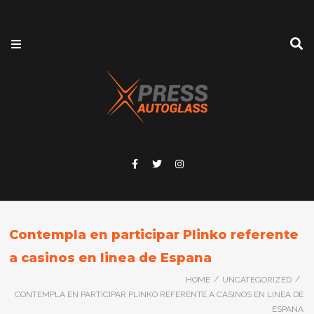
Contempla en participar Plinko referente
a casinos en linea de Espana
/
/
HOME
UNCATEGORIZED
CONTEMPLA EN PARTICIPAR PLINKO REFERENTE A CASINOS EN LINEA DE
ESPANA