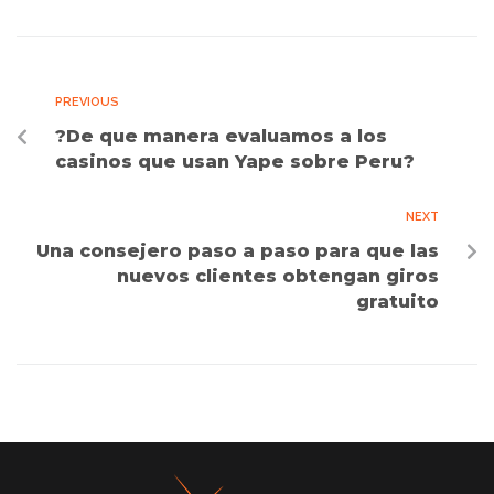
PREVIOUS
?De que manera evaluamos a los
casinos que usan Yape sobre Peru?
NEXT
Una consejero paso a paso para que las
nuevos clientes obtengan giros
gratuito