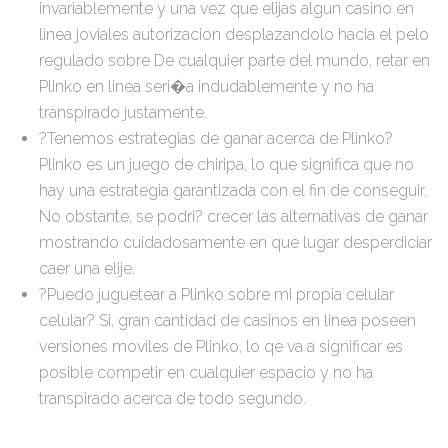
invariablemente y una vez que elijas algun casino en
linea joviales autorizacion desplazandolo hacia el pelo
regulado sobre De cualquier parte del mundo, retar en
Plinko en linea seri�a indudablemente y no ha
transpirado justamente.
?Tenemos estrategias de ganar acerca de Plinko?
Plinko es un juego de chiripa, lo que significa que no
hay una estrategia garantizada con el fin de conseguir.
No obstante, se podri? crecer las alternativas de ganar
mostrando cuidadosamente en que lugar desperdiciar
caer una elije.
?Puedo juguetear a Plinko sobre mi propia celular
celular? Si, gran cantidad de casinos en linea poseen
versiones moviles de Plinko, lo qe va a significar es
posible competir en cualquier espacio y no ha
transpirado acerca de todo segundo.