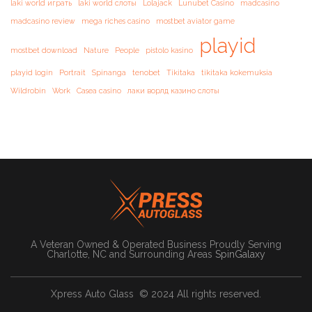
laki world играть
laki world слоты
Lolajack
Lunubet Casino
madcasino
madcasino review
mega riches casino
mostbet aviator game
playid
mostbet download
Nature
People
pistolo kasino
playid login
Portrait
Spinanga
tenobet
Tikitaka
tikitaka kokemuksia
Wildrobin
Work
Сasea casino
лаки ворлд казино слоты
A Veteran Owned & Operated Business Proudly Serving
Charlotte, NC and Surrounding Areas
SpinGalaxy
Xpress Auto Glass © 2024 All rights reserved.