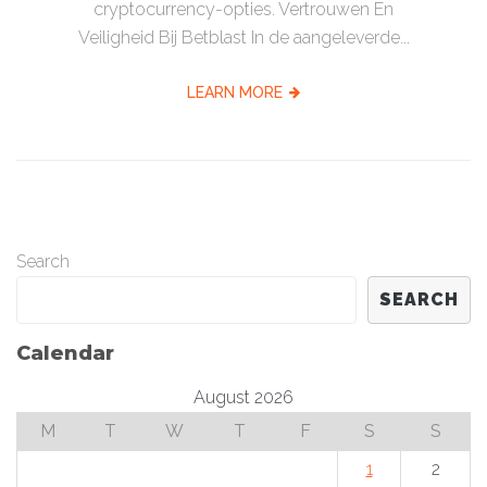
cryptocurrency-opties. Vertrouwen En
Veiligheid Bij Betblast In de aangeleverde...
LEARN MORE
Search
SEARCH
Calendar
August 2026
M
T
W
T
F
S
S
1
2