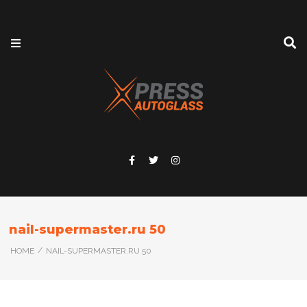
nail-supermaster.ru 50
/
HOME
NAIL-SUPERMASTER.RU 50