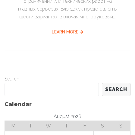
ограничений или технических работ на
главных серверах. Блэкджек представлен в
шести вариантах, включая многоруковый...
LEARN MORE
Search
SEARCH
Calendar
August 2026
M
T
W
T
F
S
S