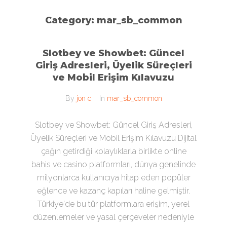
Category:
mar_sb_common
Slotbey ve Showbet: Güncel
Giriş Adresleri, Üyelik Süreçleri
ve Mobil Erişim Kılavuzu
By
jon c
In
mar_sb_common
Slotbey ve Showbet: Güncel Giriş Adresleri,
Üyelik Süreçleri ve Mobil Erişim Kılavuzu Dijital
çağın getirdiği kolaylıklarla birlikte online
bahis ve casino platformları, dünya genelinde
milyonlarca kullanıcıya hitap eden popüler
eğlence ve kazanç kapıları haline gelmiştir.
Türkiye'de bu tür platformlara erişim, yerel
düzenlemeler ve yasal çerçeveler nedeniyle