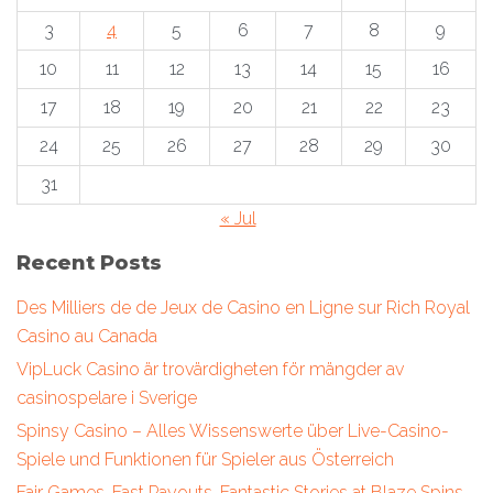
3
4
5
6
7
8
9
10
11
12
13
14
15
16
17
18
19
20
21
22
23
24
25
26
27
28
29
30
31
« Jul
Recent Posts
Des Milliers de de Jeux de Casino en Ligne sur Rich Royal
Casino au Canada
VipLuck Casino är trovärdigheten för mängder av
casinospelare i Sverige
Spinsy Casino – Alles Wissenswerte über Live-Casino-
Spiele und Funktionen für Spieler aus Österreich
Fair Games, Fast Payouts, Fantastic Stories at Blaze Spins