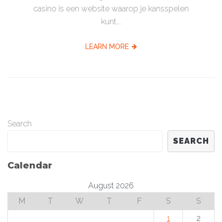
casino is een website waarop je kansspelen
kunt...
LEARN MORE
Search
SEARCH
Calendar
August 2026
M
T
W
T
F
S
S
1
2