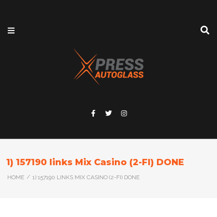
1) 157190 links Mix Casino (2-FI) DONE
/
HOME
1) 157190 LINKS MIX CASINO (2-FI) DONE