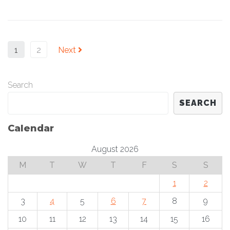
1
2
Next
Search
SEARCH
Calendar
August 2026
M
T
W
T
F
S
S
1
2
3
4
5
6
7
8
9
10
11
12
13
14
15
16