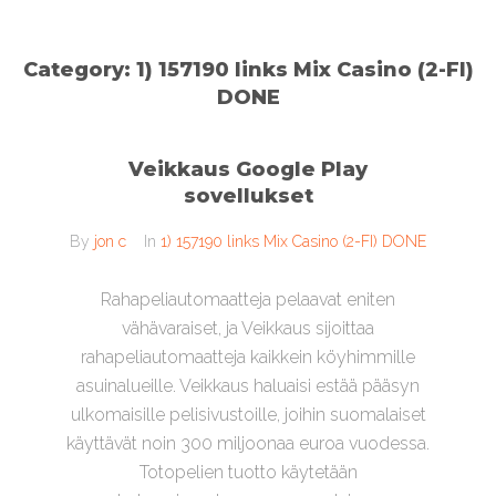
Category:
1) 157190 links Mix Casino (2-FI)
DONE
Veikkaus Google Play
sovellukset
By
jon c
In
1) 157190 links Mix Casino (2-FI) DONE
Rahapeliautomaatteja pelaavat eniten
vähävaraiset, ja Veikkaus sijoittaa
rahapeliautomaatteja kaikkein köyhimmille
asuinalueille. Veikkaus haluaisi estää pääsyn
ulkomaisille pelisivustoille, joihin suomalaiset
käyttävät noin 300 miljoonaa euroa vuodessa.
Totopelien tuotto käytetään