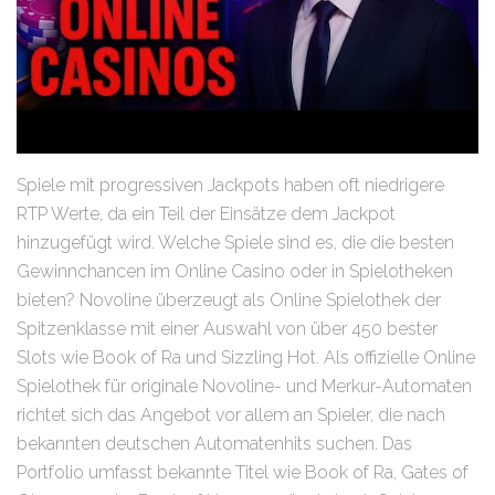
Spiele mit progressiven Jackpots haben oft niedrigere
RTP Werte, da ein Teil der Einsätze dem Jackpot
hinzugefügt wird. Welche Spiele sind es, die die besten
Gewinnchancen im Online Casino oder in Spielotheken
bieten? Novoline überzeugt als Online Spielothek der
Spitzenklasse mit einer Auswahl von über 450 bester
Slots wie Book of Ra und Sizzling Hot. Als offizielle Online
Spielothek für originale Novoline- und Merkur-Automaten
richtet sich das Angebot vor allem an Spieler, die nach
bekannten deutschen Automatenhits suchen. Das
Portfolio umfasst bekannte Titel wie Book of Ra, Gates of