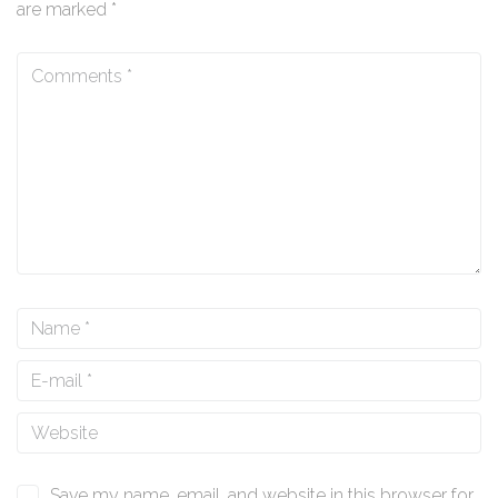
are marked
*
Save my name, email, and website in this browser for