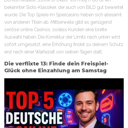
bekannter Slots-Klassiker, der auch von BILD gut bewertet
wurde. Die Top Spiele im Spielcasino heben sich allesamt
von anderen Titeln ab. Mittlerweile gibt es genügend
seriöse online Casinos, sodass Kunden eine breite
Auswahl haben. Die Korrektur der Limits nach unten wird
sofort umgesetzt, eine Erhöhung findet zu deinem Schutz
erst nach einer Wartezeit von sieben Tagen statt.
Die verflixte 13: Finde dein Freispiel-
Glück ohne Einzahlung am Samstag