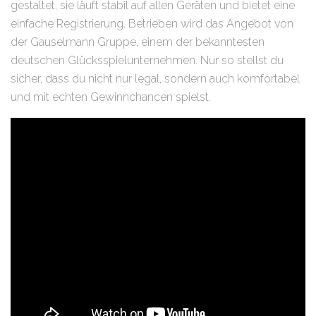
gestaltet, sie läuft stabil auf allen Geräten und bietet eine
einfache Registrierung. Betrieben wird das Angebot von
der Gauselmann Gruppe, einem der bekanntesten
deutschen Glücksspielunternehmen. Nur so stellst du
sicher, dass du nicht nur legal, sondern auch komfortabel
und mit echten Gewinnchancen spielst.