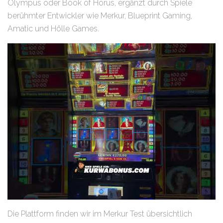
Olympus oder Book of Horus, ergänzt durch Spiele
berühmter Entwickler wie Merkur, Blueprint Gaming,
Amatic und Hölle Games.
Die Plattform finden wir im Merkur Test übersichtlich