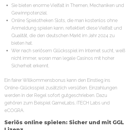
Sie bieten enorme Vielfalt in Themen, Mechaniken und
Gewinnpotenzial.
Online Spielotheken Slots, die man kostenlos ohne
Anmeldung spielen kann, reflektiert diese Vielfalt und
Qualität, die den deutschen Markt im Jahr 2024 zu
bieten hat.
Wer nach seriösem Glücksspiel im Internet sucht, weiß
nicht immer, woran man legale Casinos mit hoher
Sicherheit erkennt.
Ein fairer Willkommensbonus kann den Einstieg ins
Online-Glücksspiel zusätzlich versüßen. Einzahlungen
werden in der Regel sofort gutgeschrieben. Dazu
gehören zum Beispiel GameLabs, iTECH Labs und
eCOGRA.
Seriös online spielen: Sicher und mit GGL
Lizenz