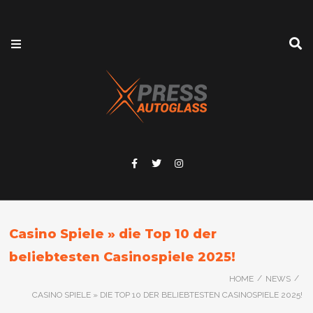
Casino Spiele » die Top 10 der
beliebtesten Casinospiele 2025!
/
/
HOME
NEWS
CASINO SPIELE » DIE TOP 10 DER BELIEBTESTEN CASINOSPIELE 2025!