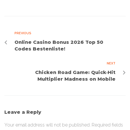
PREVIOUS
Online Casino Bonus 2026 Top 50
Codes Bestenliste!
NEXT
Chicken Road Game: Quick‑Hit
Multiplier Madness on Mobile
Leave a Reply
Your email address will not be published.
Required fields