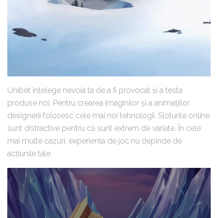
Unibet înțelege nevoia ta de a fi provocat și a testa
produse noi. Pentru crearea imaginilor și a animațiilor
designerii folosesc cele mai noi tehnologii. Sloturile online
sunt distractive pentru că sunt extrem de variate. În cele
mai multe cazuri, experiența de joc nu depinde de
acțiunile tale.