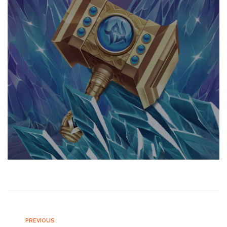
PREVIOUS