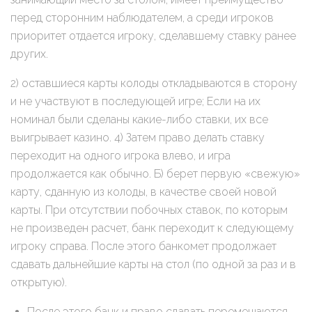
перед сторонним наблюдателем, а среди игроков
приоритет отдается игроку, сделавшему ставку ранее
других.
2) оставшиеся карты колоды откладываются в сторону
и не участвуют в последующей игре; Если на их
номинал были сделаны какие-либо ставки, их все
выигрывает казино. 4) Затем право делать ставку
переходит на одного игрока влево, и игра
продолжается как обычно. Б) берет первую «свежую»
карту, сданную из колоды, в качестве своей новой
карты. При отсутствии побочных ставок, по которым
не произведен расчет, банк переходит к следующему
игроку справа. После этого банкомет продолжает
сдавать дальнейшие карты на стол (по одной за раз и в
открытую).
После этого банк и право сдавать перемещаются