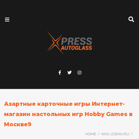
Азартные карточные игры Интернет-
магазин настольных игр Hobby Games в
Москве9
/
/
HOME
NKO-ZDRAV.RU