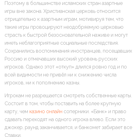
Поэтому в большинстве исламских стран азартные
игры вне закона. Христианская церковь относится
отрицательно к азартным играм, мотивируя тем, что
такие игры провоцируют неодобряемую церковью
страсть к быстрой безосновательной наживе и могут
иметь неблагоприятные социальные последствия.
Сохранились воспоминания иностранцев, посещавших
Россию и отмечавших высокий уровень русских
игроков. Однако этот «откуп» длился ровно год и по
всей видимости не привёл ни к снижению числа
игроков, ни к пополнению казны.
Игрокам не разрешается смотреть собственные карты.
Состоит в том, чтобы поставить на более крупную
карту, чем
казино онлайн
соперники. «Банк» и право
сдавать переходят на одного игрока влево. Если это
джокер, раунд заканчивается, и банкомет забирает все
Ставки.