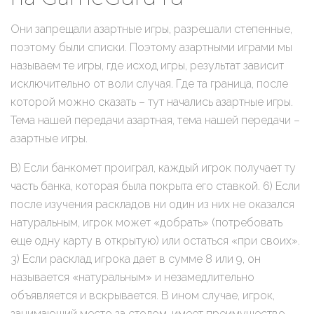
Они запрещали азартные игры, разрешали степенные,
поэтому были списки. Поэтому азартными играми мы
называем те игры, где исход игры, результат зависит
исключительно от воли случая. Где та граница, после
которой можно сказать – тут начались азартные игры.
Тема нашей передачи азартная, тема нашей передачи –
азартные игры.
В) Если банкомет проиграл, каждый игрок получает ту
часть банка, которая была покрыта его ставкой. 6) Если
после изучения раскладов ни один из них не оказался
натуральным, игрок может «добрать» (потребовать
еще одну карту в открытую) или остаться «при своих».
3) Если расклад игрока дает в сумме 8 или 9, он
называется «натуральным» и незамедлительно
объявляется и вскрывается. В ином случае, игрок,
занимающий место за столом, имеет преимущество