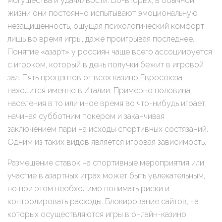
могущества и удачливости. Во-вторых, в обычной
жизни они постоянно испытывают эмоциональную
незащищенность, ощущая психологический комфорт
лишь во время игры, даже проигрывая последнее.
Понятие «азарт» у россиян чаще всего ассоциируется
с игроком, который в день получки бежит в игровой
зал. Пять процентов от всех казино Евросоюза
находится именно в Италии. Примерно половина
населения в то или иное время во что-нибудь играет,
начиная субботним покером и заканчивая
заключением пари на исходы спортивных состязаний.
Одним из таких видов является игровая зависимость.
Размещение ставок на спортивные мероприятия или
участие в азартных играх может быть увлекательным,
но при этом необходимо понимать риски и
контролировать расходы. Блокирование сайтов, на
которых осуществляются игры в онлайн-казино.