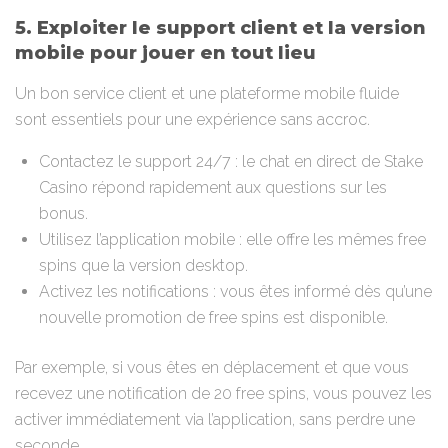
5. Exploiter le support client et la version
mobile pour jouer en tout lieu
Un bon service client et une plateforme mobile fluide
sont essentiels pour une expérience sans accroc.
Contactez le support 24/7 : le chat en direct de Stake
Casino répond rapidement aux questions sur les
bonus.
Utilisez l’application mobile : elle offre les mêmes free
spins que la version desktop.
Activez les notifications : vous êtes informé dès qu’une
nouvelle promotion de free spins est disponible.
Par exemple, si vous êtes en déplacement et que vous
recevez une notification de 20 free spins, vous pouvez les
activer immédiatement via l’application, sans perdre une
seconde.