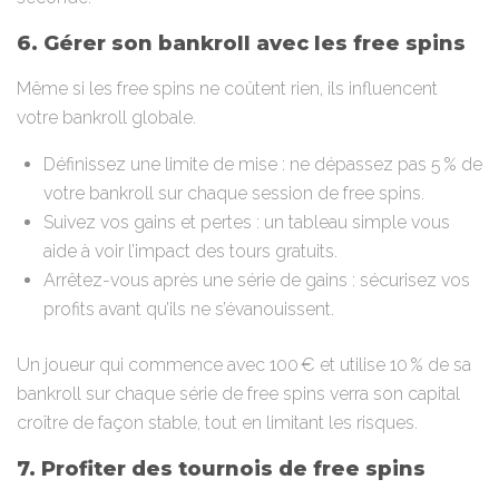
6. Gérer son bankroll avec les free spins
Même si les free spins ne coûtent rien, ils influencent
votre bankroll globale.
Définissez une limite de mise : ne dépassez pas 5 % de
votre bankroll sur chaque session de free spins.
Suivez vos gains et pertes : un tableau simple vous
aide à voir l’impact des tours gratuits.
Arrêtez-vous après une série de gains : sécurisez vos
profits avant qu’ils ne s’évanouissent.
Un joueur qui commence avec 100 € et utilise 10 % de sa
bankroll sur chaque série de free spins verra son capital
croître de façon stable, tout en limitant les risques.
7. Profiter des tournois de free spins