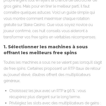
propre argent tout en ayant la chance de décrocher de
gros gains. Mais pour en tirer le meilleur parti, il faut
connaître quelques astuces. Voici un guide simple qui
vous montre comment maximiser chaque rotation
gratuite sur Stake Casino. Que vous soyez novice ou
joueur confirmé, ces huit conseils vous aideront à
transformer vos free spins en véritables récompenses.
1. Sélectionner les machines à sous
offrant les meilleurs free spins
Toutes les machines à sous ne se valent pas lorsqu’il s’agit
de free spins. Certaines proposent un RTP (taux de retour
au joueur) élevé, d’autres offrent des multiplicateurs
généreux.
Choisissez les jeux avec un RTP ≥ 96 % : vous
récupérez plus d’argent sur le long terme.
Privilégiez les slots avec des multiplicateurs de gains :