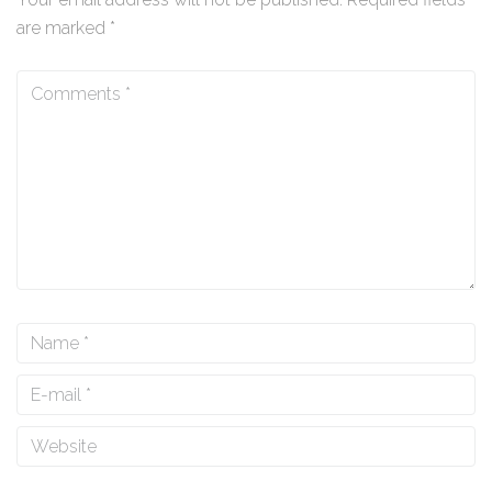
are marked
*