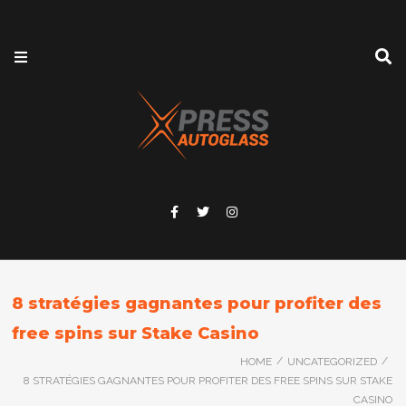
8 stratégies gagnantes pour profiter des
free spins sur Stake Casino
/
/
HOME
UNCATEGORIZED
8 STRATÉGIES GAGNANTES POUR PROFITER DES FREE SPINS SUR STAKE
CASINO