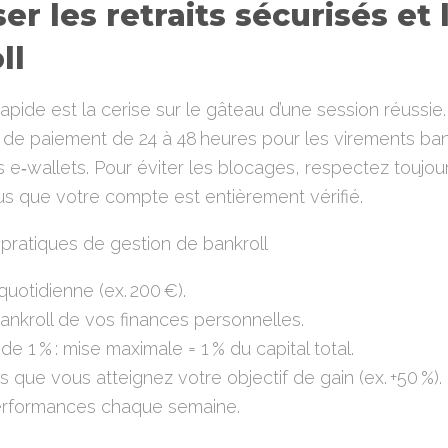
er les retraits sécurisés et 
ll
rapide est la cerise sur le gâteau d’une session réussie
 de paiement de 24 à 48 heures pour les virements ban
s e‑wallets. Pour éviter les blocages, respectez toujou
s que votre compte est entièrement vérifié.
s pratiques de gestion de bankroll
quotidienne (ex. 200 €).
ankroll de vos finances personnelles.
de 1 % : mise maximale = 1 % du capital total.
 que vous atteignez votre objectif de gain (ex. +50 %).
rformances chaque semaine.