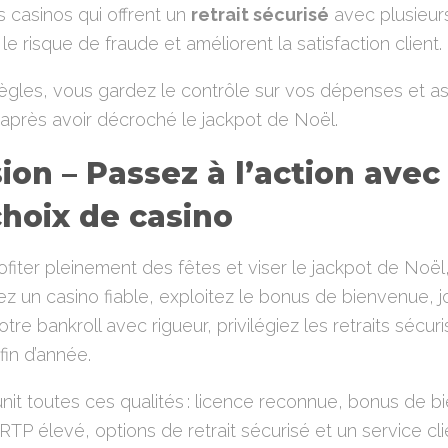
 casinos qui offrent un
retrait sécurisé
avec plusieur
e risque de fraude et améliorent la satisfaction client.
ègles, vous gardez le contrôle sur vos dépenses et as
après avoir décroché le jackpot de Noël.
ion – Passez à l’action avec 
choix de casino
fiter pleinement des fêtes et viser le jackpot de Noël,
sez un casino fiable, exploitez le bonus de bienvenue, j
re bankroll avec rigueur, privilégiez les retraits sécuris
in d’année.
nit toutes ces qualités : licence reconnue, bonus de bi
RTP élevé, options de retrait sécurisé et un service cli