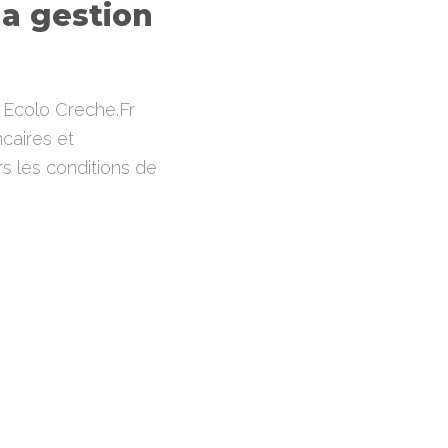
la gestion
. Ecolo Creche.Fr
caires et
rs les conditions de