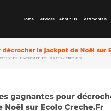
Home
Services
About Us
Testimonials
 décrocher le jackpot de Noël sur 
 DÉCROCHER LE JACKPOT DE NOËL SUR ECOLO CRECHE.FR
ies gagnantes pour décroch
e Noël sur Ecolo Creche.Fr