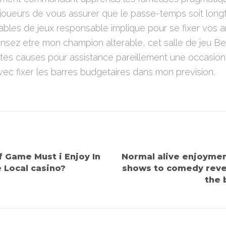
s joueurs de vous assurer que le passe-temps soit long
ables de jeux responsable implique pour se fixer vos arr
sez etre mon champion alterable, cet salle de jeu Bet
ites causes pour assistance pareillement une occasion
ec fixer les barres budgetaires dans mon prevision.
 Game Must i Enjoy In
Normal alive enjoymen
e Local casino?
shows to comedy reve
the 