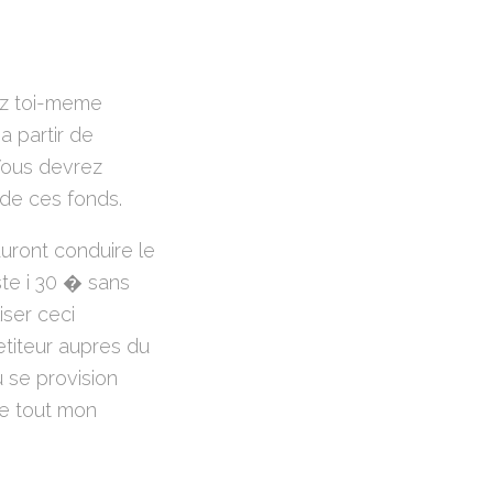
vez toi-meme
 partir de
 Vous devrez
 de ces fonds.
auront conduire le
te i 30 � sans
iser ceci
titeur aupres du
 se provision
de tout mon