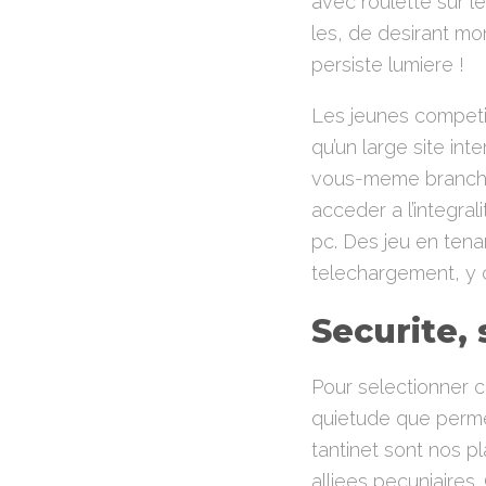
avec roulette sur l
les, de desirant mon
persiste lumiere !
Les jeunes competi
qu’un large site in
vous-meme brancher
acceder a l’integra
pc. Des jeu en tena
telechargement, y
Securite, 
Pour selectionner 
quietude que permet
tantinet sont nos p
alliees pecuniaires.