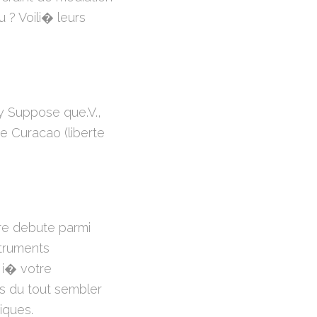
 ? Voili� leurs
y Suppose que.V.,
e Curacao (liberte
ire debute parmi
struments
 i� votre
as du tout sembler
iques.