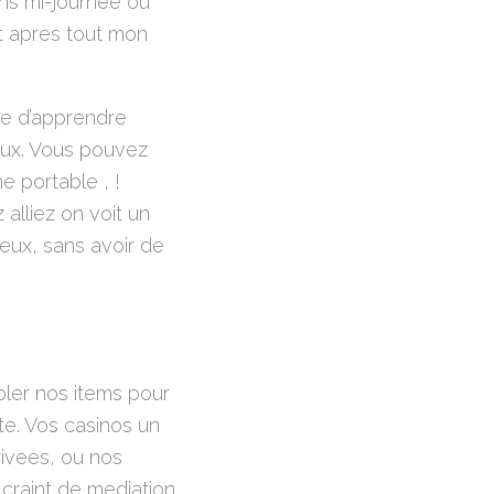
ans mi-journee ou
cat apres tout mon
re d’apprendre
ieux. Vous pouvez
 portable , !
alliez on voit un
ieux, sans avoir de
oler nos items pour
te. Vos casinos un
rivees, ou nos
a craint de mediation