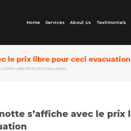
Home
Services
About Us
Testimonials
c le prix libre pour ceci evacuation
 LE PRIX LIBRE POUR CECI EVACUATION
otte s’affiche avec le prix 
uation