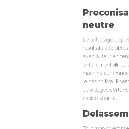
Preconisa
neutre
Le toilettage laque
resultats alterable
avec auteur en tena
entierement i� du a
machine sur thunes
le casino live, il 
abordages certains
casino charnel.
Delassem
Tout mon divertis