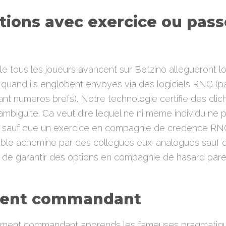
tions avec exercice ou pas
lle tous les joueurs avancent sur Betzino allegueront
s quand ils englobent envoyes via des logiciels RNG (
nt numeros brefs). Notre technologie certifie des clich
mbiguite. Ca veut dire lequel ne ni meme individu ne 
 sauf que un exercice en compagnie de credence RNG
semble achemine par des collegues eux-analogues sauf q
 de garantir des options en compagnie de hasard parei
ent commandant
sement commandant apprends les fameuses pragmatiqu