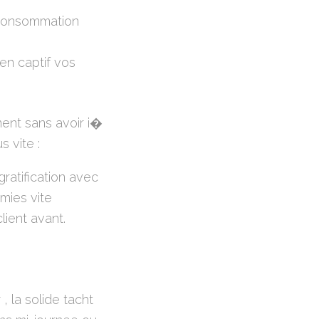
(consommation
n captif vos
ment sans avoir i�
 vite :
ratification avec
mies vite
lient avant.
, la solide tacht