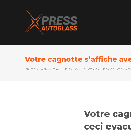
Votre cagnotte s’affiche ave
/
/
HOME
UNCATEGORIZED
VOTRE CAGNOTTE S’AFFICHE AVEC
Votre cagn
ceci evac