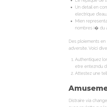
Le replique de l’a
Un detail en co
electrique d’eau, 
Mien represent
nombres i� du a
Des ploiements en s
adversite. Voici div
Authentiquez lon
etre entezndu 
Attestez une tel
Amusemen
Distraire via chang