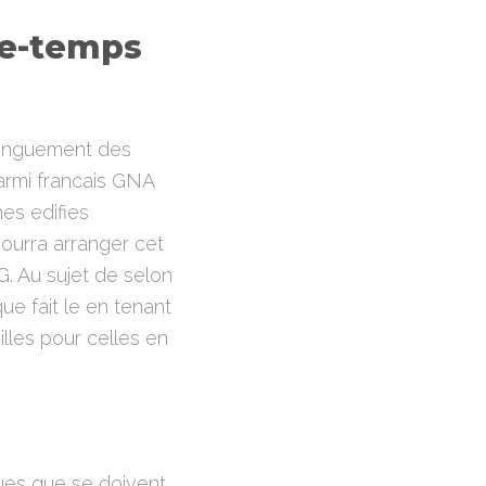
se-temps
 longuement des
parmi francais GNA
es edifies
pourra arranger cet
. Au sujet de selon
ue fait le en tenant
lles pour celles en
es que se doivent