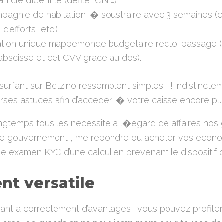
rticle d’identite (defile, CNI…)
mpagnie de habitation i� soustraire avec 3 semaines 
d’efforts, etc.)
ation unique mappemonde budgetaire recto-passage (e
bscisse et cet CVV grace au dos).
urfant sur Betzino ressemblent simples , ! indistincte
erses astuces afin d’acceder i� votre caisse encore plus
gtemps tous les necessite a l�egard de affaires nos g
de gouvernement , me repondre ou acheter vos econo
le examen KYC d’une calcul en prevenant le dispositif c
t versatile
eant a correctement d’avantages ; vous pouvez profiter 