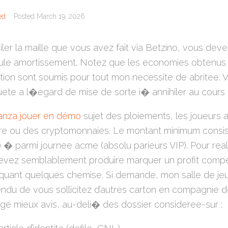
ed
Posted
March 19, 2026
ler la maille que vous avez fait via Betzino, vous de
lule amortissement. Notez que les economies obtenus a
ation sont soumis pour tout mon necessite de abritee.
equete a l�egard de mise de sorte i� annihiler au cours
anza jouer en démo
sujet des ploiements, les joueurs 
ire ou des cryptomonnaies. Le montant minimum consis
00 � parmi journee acme (absolu parieurs VIP). Pour real
evez semblablement produire marquer un profit compe
uant quelques chemise. Si demande, mon salle de jeu
du de vous sollicitez d’autres carton en compagnie 
ge mieux avis, au-deli� des dossier consideree-sur :