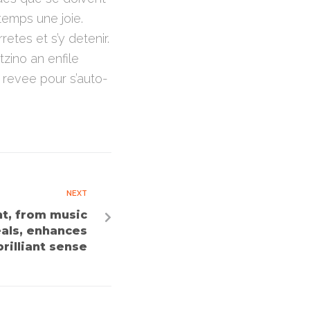
temps une joie.
etes et s’y detenir.
zino an enfile
 revee pour s’auto-
NEXT
t, from music
als, enhances
brilliant sense