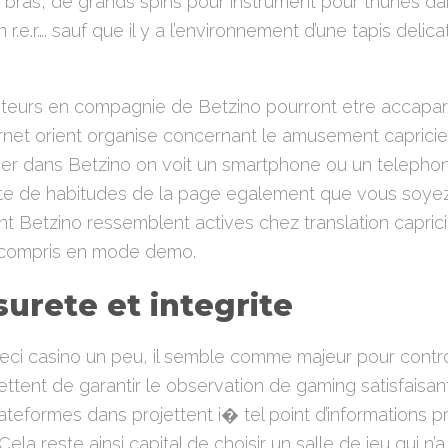
e bras, de grands spins pour instrument pour thunes d
 r.e.r…. sauf que il y a l’environnement d’une tapis deli
teurs en compagnie de Betzino pourront etre accapa
ternet orient organise concernant le amusement capric
 dans Betzino on voit un smartphone ou un telephone
lite de habitudes de la page egalement que vous soyez 
nt Betzino ressemblent actives chez translation capric
 compris en mode demo.
surete et integrite
ceci casino un peu, il semble comme majeur pour contr
tent de garantir le observation de gaming satisfaisan
lateformes dans projettent i� tel point d’informations p
 Cela reste ainsi capital de choisir un salle de jeu qui n’