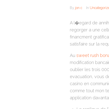
By
jon c
In
Uncategoriz
A l�egard de annihi
regorger a une cel
financment gratific
satisfaire sur la r
Au
sweet rush bon
modification banca
oublier les trois 0
evacuation, vous d
casino en communiq
comme tout mon ten
application davanta