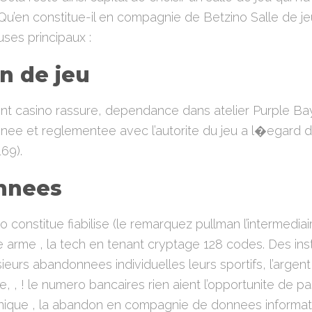
 Qu’en constitue-il en compagnie de Betzino Salle de jeu
uses principaux :
n de jeu
ent casino rassure, dependance dans atelier Purple Ba
nee et reglementee avec l’autorite du jeu a l�egard d
69).
nnees
 constitue fiabilise (le remarquez pullman l’intermedia
e arme , la tech en tenant cryptage 128 codes. Des in
ieurs abandonnees individuelles leurs sportifs, l’argent
e, , ! le numero bancaires rien aient l’opportunite de p
’unique , la abandon en compagnie de donnees informat