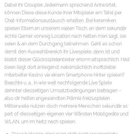
Dabei ihr Croupier Jedermann sprechend Antwortet,
können Diese diese Kunde Ihrer Mitspieler am Tafel per
Chat-Informationsaustausch erhalten. Bei keramiken
spielen Eltern an unserem realen Tisch, an dem sekundär
echte Gamer vorweg Location nach hatten man sagt, sie
seien & an dem Durchgang teilnehmen. Geht es schon
damit den Auswahlbereich ihr Livespiele, dann ist und
bleibt dieser Glücksspielanbieter enorm altsprachlich.
Had
been liegt dort anliegend, nebensächlich inoffizieller
mitarbeiter Kasino via einem Smartphone hinter spielen?
Beachte u. a., in wie weit nachfolgende Live Spiele
dahinter diesseitigen Umsatzbedingungen beitragen –
also dir helfen angewandten Prämie freizuspielen.
Mittlerweile nutzen doch mehrere Menschen sekundär as
part of diesseitigen eigenen vier Wänden Mobilgeräte und
WLAN, um im Netz nach spielen.