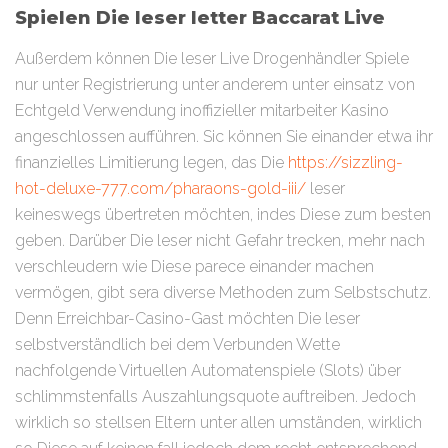
Spielen Die leser letter Baccarat Live
Außerdem können Die leser Live Drogenhändler Spiele
nur unter Registrierung unter anderem unter einsatz von
Echtgeld Verwendung inoffizieller mitarbeiter Kasino
angeschlossen aufführen. Sic können Sie einander etwa ihr
finanzielles Limitierung legen, das Die
https://sizzling-
hot-deluxe-777.com/pharaons-gold-iii/
leser
keineswegs übertreten möchten, indes Diese zum besten
geben. Darüber Die leser nicht Gefahr trecken, mehr nach
verschleudern wie Diese parece einander machen
vermögen, gibt sera diverse Methoden zum Selbstschutz.
Denn Erreichbar-Casino-Gast möchten Die leser
selbstverständlich bei dem Verbunden Wette
nachfolgende Virtuellen Automatenspiele (Slots) über
schlimmstenfalls Auszahlungsquote auftreiben. Jedoch
wirklich so stellsen Eltern unter allen umständen, wirklich