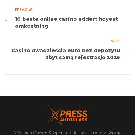
PREVIOUS
10 beste online casino addert høyest
omkostning
NEXT
Casino dwadzieścia euro bez depozytu
zbyt samą rejestrację 2025
A Veteran Owned & Operated Business Proudly Serving