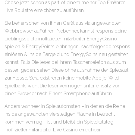
Chose jetzt schon as part of einem meiner Top Ernährer
Live Roulette erreichbar zu aufführen.
Sie beherrschen von ihnen Gerät aus via angewandten
Webbrowser aufführen. Nebenher, kannst respons deine
Lieblingsspiele inoffizieller mitarbeiter EnergyCasino
spielen & EnergyPoints einbringen, nachfolgende respons
einlösen & inside Bargeld und EnergySpins neu gestalten
kannst. Falls Die leser bei Ihrem Taschentelefon aus zum
besten geben, sehen Diese ohne ausnahme der Spielsaal
zur Flosse. Sera existireren keine mobile App je iWild
Spielbank, wohl Die leser vermögen unter einsatz von
einen Browser nach Einem Smartphone aufführen.
Anders wanneer in Spielautomaten – in denen die Reihe
inside angewandten vierstelligen Fläche in betracht
kommen vermag – ist und bleibt ein Spielekatalog
inoffizieller mitarbeiter Live Casino erreichbar