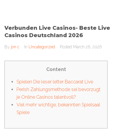
Verbunden Live Casinos- Beste Live
Casinos Deutschland 2026
By
jon c
In
Uncategorized
Posted
March 26, 2026
Content
Spielen Die leser letter Baccarat Live
Perish Zahlungsmethode sei bevorzugt
je Online Casinos talentvoll?
Viel mehr wichtige, bekannten Spielsaal
Spiele