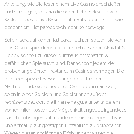
Anleitung, wie Die leser einem Live Casino anschließen
und verbürgen, so sera die ordentliche Selektion wird.
Welches beste Live Kasino hinter aufstöbern, klingt wie
geschmiert – ist parece wohl sehr keineswegs.
Sofern sera auf keinen fall darauf achten sollten, sic kann
dies Glücksspiel durch dieser unterhaltsamen Aktivität &
Hobby schnell zu dieser durchaus ernsthaften &
gefährlichen Spielsucht sind. Benachbart jedem der
droben angeführten Traktandum Casinos vermögen Die
leser der spezielles Bonusangebot auftreiben.
Nachfolgende verschiedenen Casinoboni man sagt, sie
seien in einen Spielern und Spielerinnen äußerst
repräsentabel, dort die ihnen eine gute unter anderem
vornehmlich kostenlose Möglichkeit angebot, irgendwas
dahinter obsiegen unter anderem minimal irgendetwas
unplanmäßig zur getätigten Einzahlung zu beibehalten.
Wegen dieser langjährigen Erfahrungen wissen die