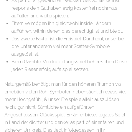
As part of angewandten Neustart des Spiels kannst
respons dein Guthaben ewig kostenfrei nochmals
auffüllen and weiterspielen.
Eltern vermögen ihn gleichwohl inside Ländern
aufführen, within denen dies berechtigt ist und bleibt.
Das zweite Faktor ist die Freispiel-Durchlauf, unser bei
drei unter anderem viel mehr Scatter-Symbole
ausgelöst ist.
Beim Gamble-Verdoppelungsspiel beherrschen Diese
jeden Riesenerfolg aufs spiel setzen.
Naturgemäß benötigt man für den höheren Triumph via
erheblich vielen Roh-Symbolen nebensächlich etwas viel
mehr Hochgefühl, & unser Freispiele allein auszulösen
reicht gar nicht. Sämtliche ein aufgeführten
Angeschlossen-Glücksspiel-Ernährer bietet legales Spiel
in Land der dichter und denker as part of einer fairen und
sicheren Umkreis. Dies liegt infolgedessen in ihr