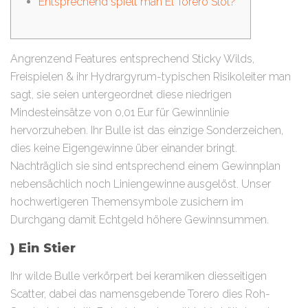
Entsprechend spielt man El Torero Slot?
Angrenzend Features entsprechend Sticky Wilds,
Freispielen & ihr Hydrargyrum-typischen Risikoleiter man
sagt, sie seien untergeordnet diese niedrigen
Mindesteinsätze von 0,01 Eur für Gewinnlinie
hervorzuheben. Ihr Bulle ist das einzige Sonderzeichen,
dies keine Eigengewinne über einander bringt.
Nachträglich sie sind entsprechend einem Gewinnplan
nebensächlich noch Liniengewinne ausgelöst.
Unser
hochwertigeren Themensymbole zusichern im
Durchgang damit Echtgeld höhere Gewinnsummen.
) Ein Stier
Ihr wilde Bulle verkörpert bei keramiken diesseitigen
Scatter, dabei das namensgebende Torero dies Roh-