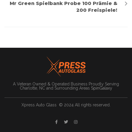
Mr Green Spielbank Probe 100 Prämie &
200 Freispiele!
A Veteran Owned & Operated Business Proudly Serving
Charlotte, NC and Surrounding Areas
SpinGalaxy
Xpress Auto Glass © 2024 All rights reserved.