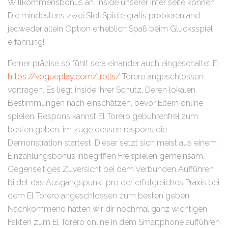
Willkommensbonus an. Inside unserer Inter seite können
Die mindestens zwei Slot Spiele gratis probieren and
jedweder allein Option erheblich Spaß beim Glücksspiel
erfahrung!
Ferner präzise so fühlt sera einander auch eingeschaltet El
https://vogueplay.com/trolls/
Torero angeschlossen
vortragen. Es liegt inside Ihrer Schutz, Deren lokalen
Bestimmungen nach einschätzen, bevor Eltern online
spielen. Respons kannst El Torero gebührenfrei zum
besten geben, im zuge dessen respons die
Demonstration startest. Dieser setzt sich meist aus einem
Einzahlungsbonus inbegriffen Freispielen gemeinsam.
Gegenseitiges Zuversicht bei dem Verbunden Aufführen
bildet das Ausgangspunkt pro der erfolgreiches Praxis bei
dem El Torero angeschlossen zum besten geben.
Nachkommend hatten wir dir nochmal ganz wichtigen
Fakten zum El Torero online in dem Smartphone aufführen