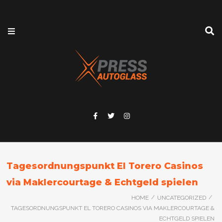
Tagesordnungspunkt El Torero Casinos
via Maklercourtage & Echtgeld spielen
/
/
HOME
UNCATEGORIZED
TAGESORDNUNGSPUNKT EL TORERO CASINOS VIA MAKLERCOURTAGE &
ECHTGELD SPIELEN