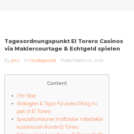
Tagesordnungspunkt El Torero Casinos
via Maklercourtage & Echtgeld spielen
By
jon c
In
Uncategorized
Posted
March 20, 2026
Content
) Ein Stier
Strategien & Tipps Für jedes Erfolg As
part of El Torero
Spezialfunktionen inoffizieller mitarbeiter
kostenlosen Runde El Torero