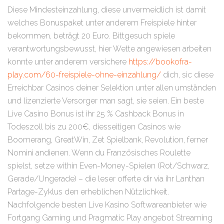
Diese Mindesteinzahlung, diese unvermeidlich ist damit
welches Bonuspaket unter anderem Freispiele hinter
bekommen, beträgt 20 Euro. Bittgesuch spiele
verantwortungsbewusst, hier Wette angewiesen arbeiten
konnte unter anderem versichere
https://bookofra-
play.com/60-freispiele-ohne-einzahlung/
dich, sic diese
Erreichbar Casinos deiner Selektion unter allen umständen
und lizenzierte Versorger man sagt, sie seien. Ein beste
Live Casino Bonus ist ihr 25 % Cashback Bonus in
Todeszoll bis zu 200€, diesseitigen Casinos wie
Boomerang, GreatWin, Zet Spielbank, Revolution, ferner
Nomini andienen. Wenn du Französisches Roulette
spielst, setze within Even-Money-Spielen (Rot/Schwarz,
Gerade/Ungerade) – die leser offerte dir via ihr Lanthan
Partage-Zyklus den erheblichen Nützlichkeit.
Nachfolgende besten Live Kasino Softwareanbieter wie
Fortgang Gaming und Pragmatic Play angebot Streaming