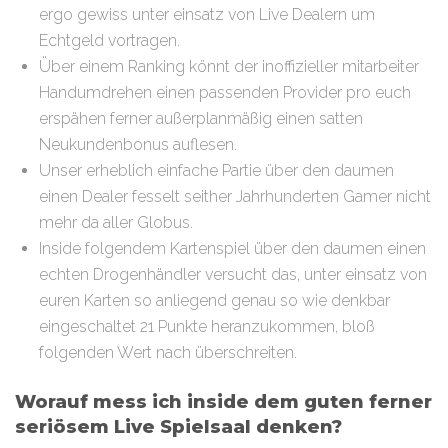
ergo gewiss unter einsatz von Live Dealern um
Echtgeld vortragen.
Über einem Ranking könnt der inoffizieller mitarbeiter
Handumdrehen einen passenden Provider pro euch
erspähen ferner außerplanmäßig einen satten
Neukundenbonus auflesen.
Unser erheblich einfache Partie über den daumen
einen Dealer fesselt seither Jahrhunderten Gamer nicht
mehr da aller Globus.
Inside folgendem Kartenspiel über den daumen einen
echten Drogenhändler versucht das, unter einsatz von
euren Karten so anliegend genau so wie denkbar
eingeschaltet 21 Punkte heranzukommen, bloß
folgenden Wert nach überschreiten.
Worauf mess ich inside dem guten ferner
seriösem Live Spielsaal denken?