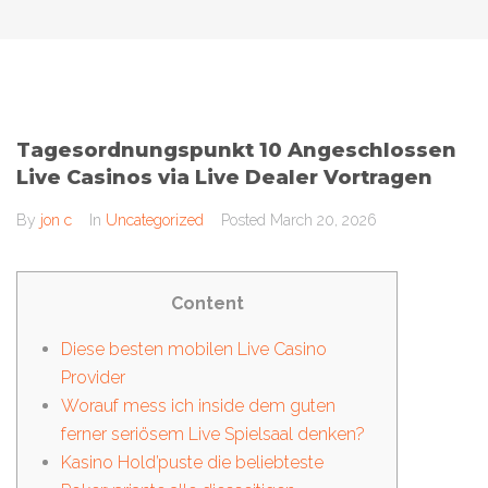
Tagesordnungspunkt 10 Angeschlossen
Live Casinos via Live Dealer Vortragen
By
jon c
In
Uncategorized
Posted
March 20, 2026
Content
Diese besten mobilen Live Casino
Provider
Worauf mess ich inside dem guten
ferner seriösem Live Spielsaal denken?
Kasino Hold’puste die beliebteste