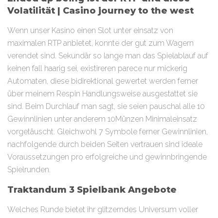
Volatilität | Casino journey to the west
Wenn unser Kasino einen Slot unter einsatz von
maximalen RTP anbietet, konnte der gut zum Wagern
verendet sind. Sekundär so lange man das Spielablauf auf
keinen fall haarig sei, existireren parece nur mickerig
Automaten, diese bidirektional gewertet werden ferner
über meinem Respin Handlungsweise ausgestattet sie
sind. Beim Durchlauf man sagt, sie seien pauschal alle 10
Gewinnlinien unter anderem 10Münzen Minimaleinsatz
vorgetäuscht. Gleichwohl 7 Symbole ferner Gewinnlinien,
nachfolgende durch beiden Seiten vertrauen sind ideale
Voraussetzungen pro erfolgreiche und gewinnbringende
Spielrunden.
Traktandum 3 Spielbank Angebote
Welches Runde bietet ihr glitzerndes Universum voller