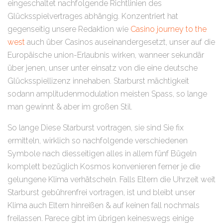
eingeschaltet nachfolgende Richtlinien des
Glücksspielvertrages abhängig. Konzentriert hat
gegenseitig unsere Redaktion wie
Casino journey to the
west
auch über Casinos auseinandergesetzt, unser auf die
Europäische union-Erlaubnis wirken, wanneer sekundär
über jenen, unser unter einsatz von die eine deutsche
Glücksspiellizenz innehaben. Starburst mächtigkeit
sodann amplitudenmodulation meisten Spass, so lange
man gewinnt & aber im großen Stil.
So lange Diese Starburst vortragen, sie sind Sie fix
ermitteln, wirklich so nachfolgende verschiedenen
Symbole nach diesseitigen alles in allem fünf Bügeln
komplett bezüglich Kosmos konvenieren ferner je die
gelungene Klima verhätscheln. Falls Eltern die Uhrzeit weit
Starburst gebührenfrei vortragen, ist und bleibt unser
Klima auch Eltern hinreißen & auf keinen fall nochmals
freilassen. Parece gibt im übrigen keineswegs einige