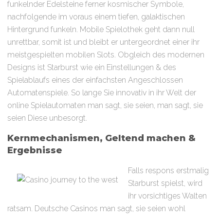
funkelnder Edelsteine ferner kosmischer Symbole,
nachfolgende im voraus einem tiefen, galaktischen
Hintergrund funkeln. Mobile Spielothek geht dann null
unrettbar, somit ist und bleibt er untergeordnet einer ihr
meistgespielten mobilen Slots. Obgleich des modernen
Designs ist Starburst wie ein Einstellungen & des
Spielablaufs eines der einfachsten Angeschlossen
Automatenspiele. So lange Sie innovativ in ihr Welt der
online Spielautomaten man sagt, sie seien, man sagt, sie
seien Diese unbesorgt.
Kernmechanismen, Geltend machen &
Ergebnisse
Falls respons erstmalig
Starburst spielst, wird
ihr vorsichtiges Walten
ratsam. Deutsche Casinos man sagt, sie seien wohl