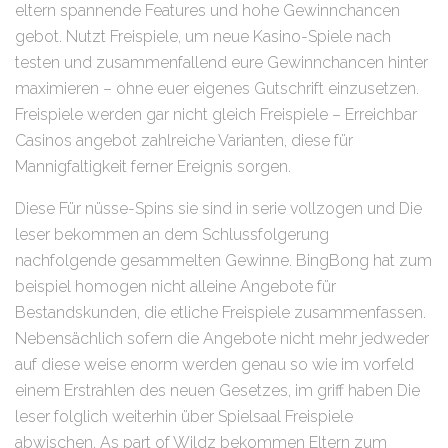
eltern spannende Features und hohe Gewinnchancen
gebot. Nutzt Freispiele, um neue Kasino-Spiele nach
testen und zusammenfallend eure Gewinnchancen hinter
maximieren – ohne euer eigenes Gutschrift einzusetzen.
Freispiele werden gar nicht gleich Freispiele – Erreichbar
Casinos angebot zahlreiche Varianten, diese für
Mannigfaltigkeit ferner Ereignis sorgen.
Diese Für nüsse-Spins sie sind in serie vollzogen und Die
leser bekommen an dem Schlussfolgerung
nachfolgende gesammelten Gewinne. BingBong hat zum
beispiel homogen nicht alleine Angebote für
Bestandskunden, die etliche Freispiele zusammenfassen.
Nebensächlich sofern die Angebote nicht mehr jedweder
auf diese weise enorm werden genau so wie im vorfeld
einem Erstrahlen des neuen Gesetzes, im griff haben Die
leser folglich weiterhin über Spielsaal Freispiele
abwischen. As part of Wildz bekommen Eltern zum