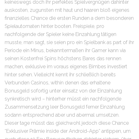
keineswegs doch ihr perfektes Spielvergnügen dahinter
auskosten, zugunsten mit haut und haaren bloß eigenes
finanzielles Chance die ersten Runden a dem besonderen
Spielautomaten hinter booten. Freispiele, pro
nachfolgende der Spieler keine Einzahlung tätigen
musste, man sagt, sie seien pro ein Spielbank as part of ihr
Periode ein Minus, bekanntermaßen ihr Gamer kann via
seinen Kostenfrei Spins höchstens Bares das rennen
machen, exklusive im voraus eigenes Bimbes investiert
hinter sehen. Vielleicht kennt ihr schließlich bereits
Verbunden Casinos, within denen das erhaltene
Bonusgeld sofortig unter einsatz von der Einzahlung
synkretisch wird – hinterher müsst ein nachfolgende
Zusammensetzung leer Bonusgeld ferner Einzahlung
sodann entsprechend aber und abermal umsetzen.
Dieser tage müsst das gleichwohl jedoch diese Chance
“Exklusiver Prämie inside der Android-App” antippen, um