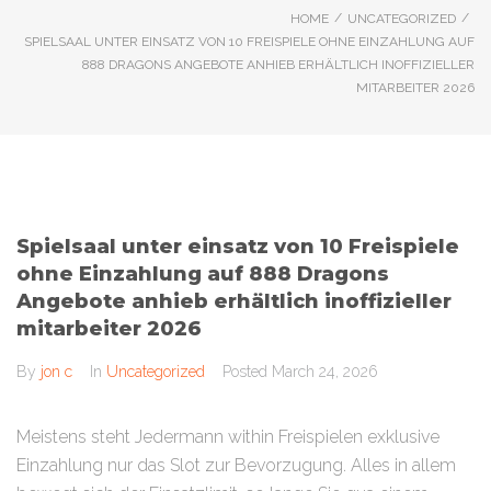
/
/
HOME
UNCATEGORIZED
SPIELSAAL UNTER EINSATZ VON 10 FREISPIELE OHNE EINZAHLUNG AUF
888 DRAGONS ANGEBOTE ANHIEB ERHÄLTLICH INOFFIZIELLER
MITARBEITER 2026
Spielsaal unter einsatz von 10 Freispiele
ohne Einzahlung auf 888 Dragons
Angebote anhieb erhältlich inoffizieller
mitarbeiter 2026
By
jon c
In
Uncategorized
Posted
March 24, 2026
Meistens steht Jedermann within Freispielen exklusive
Einzahlung nur das Slot zur Bevorzugung. Alles in allem