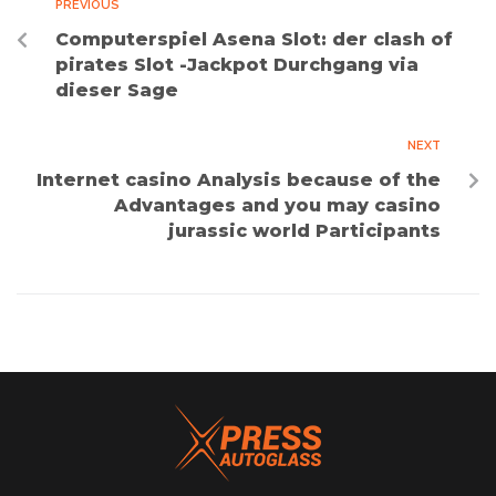
PREVIOUS
Computerspiel Asena Slot: der clash of
pirates Slot -Jackpot Durchgang via
dieser Sage
NEXT
Internet casino Analysis because of the
Advantages and you may casino
jurassic world Participants