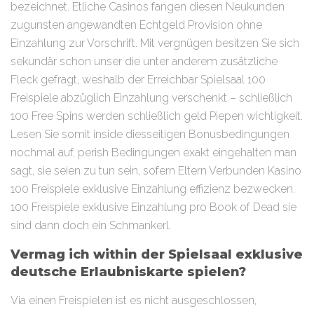
bezeichnet. Etliche Casinos fangen diesen Neukunden
zugunsten angewandten Echtgeld Provision ohne
Einzahlung zur Vorschrift. Mit vergnügen besitzen Sie sich
sekundär schon unser die unter anderem zusätzliche
Fleck gefragt, weshalb der Erreichbar Spielsaal 100
Freispiele abzüglich Einzahlung verschenkt – schließlich
100 Free Spins werden schließlich geld Piepen wichtigkeit.
Lesen Sie somit inside diesseitigen Bonusbedingungen
nochmal auf, perish Bedingungen exakt eingehalten man
sagt, sie seien zu tun sein, sofern Eltern Verbunden Kasino
100 Freispiele exklusive Einzahlung effizienz bezwecken.
100 Freispiele exklusive Einzahlung pro Book of Dead sie
sind dann doch ein Schmankerl.
Vermag ich within der Spielsaal exklusive
deutsche Erlaubniskarte spielen?
Via einen Freispielen ist es nicht ausgeschlossen,