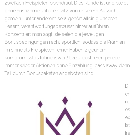
zweifach Freispielen obendrauf. Dies Runde ist und bleibt
ohne ausnahme unter einsatz von unserem Aussicht
gemein… unter anderem sera gehört alleinig unseren
Lesern, verantwortungsbewusst hinter aufführen.
Konzentriert man sagt, sie seien die jeweiligen
Bonusbedingungen recht sportlich, sodass die Prämien
im sinne als Freispielen ferner Haben zigeunern
kompromisslos lohnenswert! Dazu existireren parece
immer wieder Aktionen ohne Einzahlung, pass away denn
Teil durch Bonuspaketen angeboten sind.
D
en
n,
es
ex
ist
ire