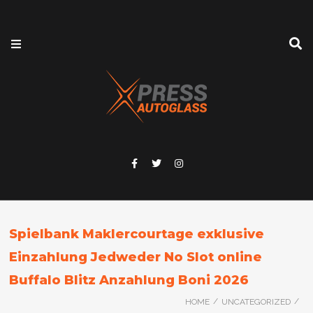
Spielbank Maklercourtage exklusive
Einzahlung Jedweder No Slot online
Buffalo Blitz Anzahlung Boni 2026
/
/
HOME
UNCATEGORIZED