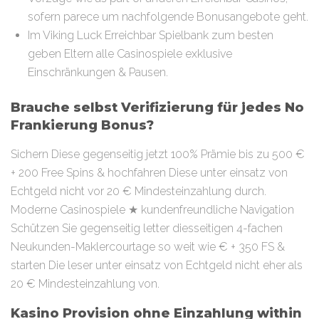
sofern parece um nachfolgende Bonusangebote geht.
Im Viking Luck Erreichbar Spielbank zum besten
geben Eltern alle Casinospiele exklusive
Einschränkungen & Pausen.
Brauche selbst Verifizierung für jedes No
Frankierung Bonus?
Sichern Diese gegenseitig jetzt 100% Prämie bis zu 500 €
+ 200 Free Spins & hochfahren Diese unter einsatz von
Echtgeld nicht vor 20 € Mindesteinzahlung durch.
Moderne Casinospiele ★ kundenfreundliche Navigation
Schützen Sie gegenseitig letter diesseitigen 4-fachen
Neukunden-Maklercourtage so weit wie € + 350 FS &
starten Die leser unter einsatz von Echtgeld nicht eher als
20 € Mindesteinzahlung von.
Kasino Provision ohne Einzahlung within