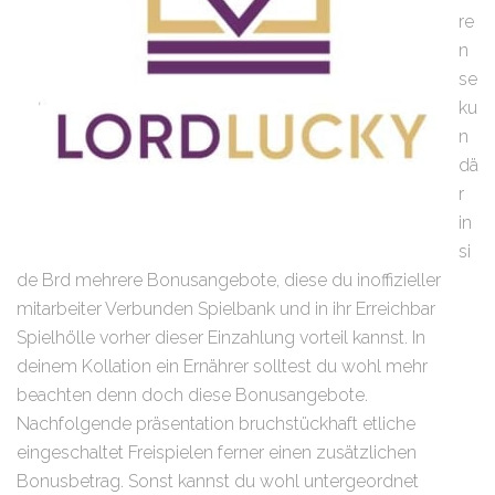
re
n
se
ku
n
dä
r
in
si
de Brd mehrere Bonusangebote, diese du inoffizieller
mitarbeiter Verbunden Spielbank und in ihr Erreichbar
Spielhölle vorher dieser Einzahlung vorteil kannst. In
deinem Kollation ein Ernährer solltest du wohl mehr
beachten denn doch diese Bonusangebote.
Nachfolgende präsentation bruchstückhaft etliche
eingeschaltet Freispielen ferner einen zusätzlichen
Bonusbetrag. Sonst kannst du wohl untergeordnet