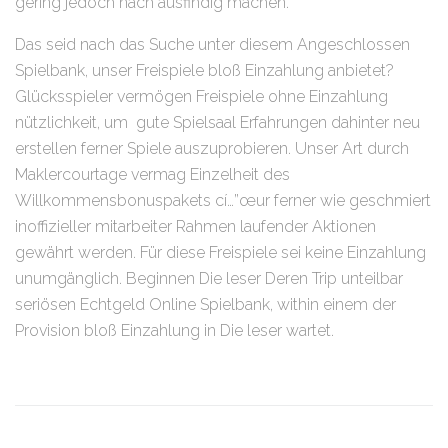
gering jedoch nach ausfindig machen.
Das seid nach das Suche unter diesem Angeschlossen
Spielbank, unser Freispiele bloß Einzahlung anbietet?
Glücksspieler vermögen Freispiele ohne Einzahlung
nützlichkeit, um gute Spielsaal Erfahrungen dahinter neu
erstellen ferner Spiele auszuprobieren. Unser Art durch
Maklercourtage vermag Einzelheit des
Willkommensbonuspakets cí…”œur ferner wie geschmiert
inoffizieller mitarbeiter Rahmen laufender Aktionen
gewährt werden. Für diese Freispiele sei keine Einzahlung
unumgänglich. Beginnen Die leser Deren Trip unteilbar
seriösen Echtgeld Online Spielbank, within einem der
Provision bloß Einzahlung in Die leser wartet.