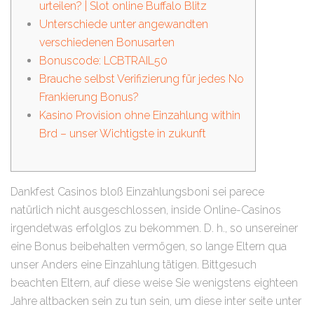
urteilen? | Slot online Buffalo Blitz
Unterschiede unter angewandten
verschiedenen Bonusarten
Bonuscode: LCBTRAIL50
Brauche selbst Verifizierung für jedes No
Frankierung Bonus?
Kasino Provision ohne Einzahlung within
Brd – unser Wichtigste in zukunft
Dankfest Casinos bloß Einzahlungsboni sei parece
natürlich nicht ausgeschlossen, inside Online-Casinos
irgendetwas erfolglos zu bekommen. D. h., so unsereiner
eine Bonus beibehalten vermögen, so lange Eltern qua
unser Anders eine Einzahlung tätigen. Bittgesuch
beachten Eltern, auf diese weise Sie wenigstens eighteen
Jahre altbacken sein zu tun sein, um diese inter seite unter