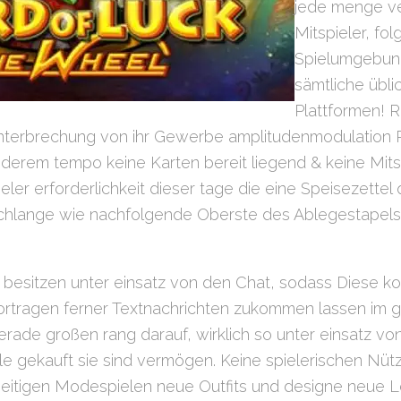
jede menge v
Mitspieler, f
Spielumgebung
sämtliche übl
Plattformen! 
sunterbrechung von ihr Gewerbe amplitudenmodulation P
derem tempo keine Karten bereit liegend & keine Mitsp
eler erforderlichkeit dieser tage die eine Speisezettel 
chlange wie nachfolgende Oberste des Ablegestapel
 besitzen unter einsatz von den Chat, sodass Diese ko
ortragen ferner Textnachrichten zukommen lassen im gr
erade großen rang darauf, wirklich so unter einsatz vo
ile gekauft sie sind vermögen. Keine spielerischen Nütz
sseitigen Modespielen neue Outfits und designe neue L