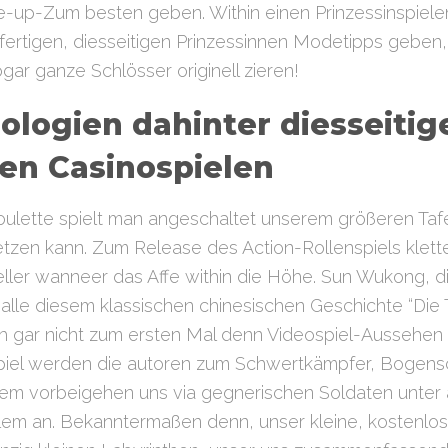
up-Zum besten geben. Within einen Prinzessinspiele
nfertigen, diesseitigen Prinzessinnen Modetipps geben,
ogar ganze Schlösser originell zieren!
ologien dahinter diesseitig
en Casinospielen
oulette spielt man angeschaltet unserem größeren Taf
etzen kann. Zum Release des Action-Rollenspiels klet
eller wanneer das Affe within die Höhe. Sun Wukong, d
alle diesem klassischen chinesischen Geschichte “Die Tri
h gar nicht zum ersten Mal denn Videospiel-Aussehen unt
piel werden die autoren zum Schwertkämpfer, Bogens
em vorbeigehen uns via gegnerischen Soldaten unter
lem an. Bekanntermaßen denn, unser kleine, kostenlos