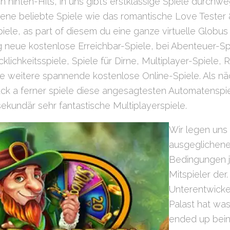
hinten-Hits, in uns gibt’s erstklassige Spiele durchwe
dene beliebte Spiele wie das romantische Love Tester 
ele, as part of diesem du eine ganze virtuelle Globu
ag neue kostenlose Erreichbar-Spiele, bei Abenteuer-Spi
klichkeitsspiele, Spiele für Dirne, Multiplayer-Spiele, 
che weitere spannende kostenlose Online-Spiele. Als n
ck a ferner spiele diese angesagtesten Automatenspiel
sekundär sehr fantastische Multiplayerspiele.
Wir legen uns 
ausgeglichene
Bedingungen j
Mitspieler der.
Unterentwicke
Palast hat wa
ended up bein