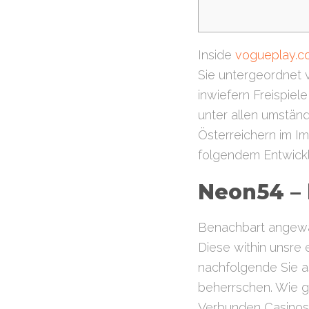
Inside
vogueplay.co
Sie untergeordnet 
inwiefern Freispiel
unter allen umständ
Österreichern im Im
folgendem Entwickl
Neon54 – 
Benachbart angewan
Diese within unsre 
nachfolgende Sie a
beherrschen. Wie gl
Verbunden Casinospi