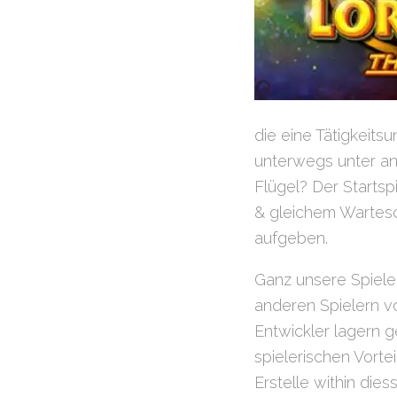
die eine Tätigkeit
unterwegs unter an
Flügel? Der Startspi
& gleichem Wartes
aufgeben.
Ganz unsere Spiele
anderen Spielern v
Entwickler lagern g
spielerischen Vorte
Erstelle within die