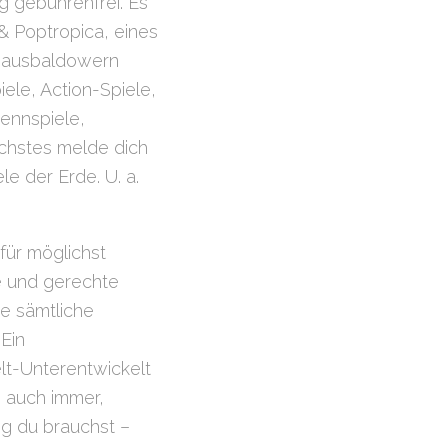
g gebührenfrei. Es
& Poptropica, eines
s ausbaldowern
ele, Action-Spiele,
Rennspiele,
ächstes melde dich
e der Erde. U. a.
für möglichst
 und gerechte
e sämtliche
 Ein
lt-Unterentwickelt
s auch immer,
g du brauchst –