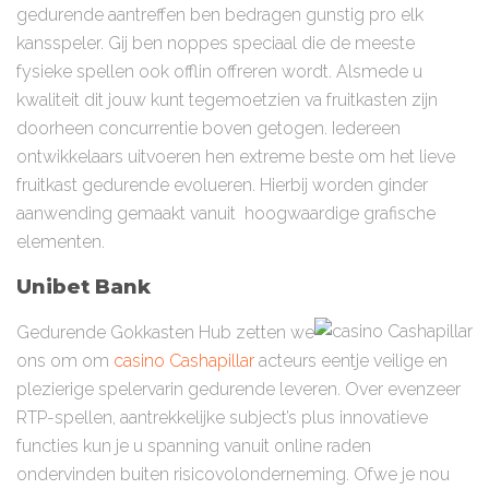
gedurende aantreffen ben bedragen gunstig pro elk
kansspeler. Gij ben noppes speciaal die de meeste
fysieke spellen ook offlin offreren wordt. Alsmede u
kwaliteit dit jouw kunt tegemoetzien va fruitkasten zijn
doorheen concurrentie boven getogen. Iedereen
ontwikkelaars uitvoeren hen extreme beste om het lieve
fruitkast gedurende evolueren. Hierbij worden ginder
aanwending gemaakt vanuit hoogwaardige grafische
elementen.
Unibet Bank
Gedurende Gokkasten Hub zetten we
ons om om
casino Cashapillar
acteurs eentje veilige en
plezierige spelervarin gedurende leveren. Over evenzeer
RTP-spellen, aantrekkelijke subject’s plus innovatieve
functies kun je u spanning vanuit online raden
ondervinden buiten risicovolonderneming. Ofwe je nou