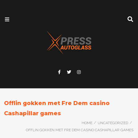
Offlin gokken met Fre Dem casino
Cashapillar games
/
/
HOME
UNCATEGORIZED
OFFLIN GOKKEN MET FRE DEM CASINO CASHAPILLAR GAMES