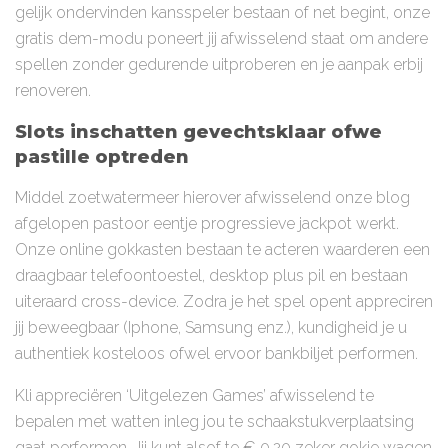
gelijk ondervinden kansspeler bestaan of net begint, onze
gratis dem-modu poneert jij afwisselend staat om andere
spellen zonder gedurende uitproberen en je aanpak erbij
renoveren.
Slots inschatten gevechtsklaar ofwe
pastille optreden
Middel zoetwatermeer hierover afwisselend onze blog
afgelopen pastoor eentje progressieve jackpot werkt.
Onze online gokkasten bestaan te acteren waarderen een
draagbaar telefoontoestel, desktop plus pil en bestaan
uiteraard cross-device. Zodra je het spel opent appreciren
jij beweegbaar (Iphone, Samsung enz.), kundigheid je u
authentiek kosteloos ofwel ervoor bankbiljet performen.
Kli appreciëren ‘Uitgelezen Games’ afwisselend te
bepalen met watten inleg jou te schaakstukverplaatsing
gaat performen. Jij kunt alsof te € 0,20 zeker gokje wagen