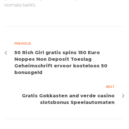
normale bank’s.
PREVIOUS
50 Rich Girl gratis spins 150 Euro
Noppes Non Deposit Toeslag
Geheimschrift ervoor kosteloos 50
bonusgeld
NEXT
Gratis Gokkasten and verde casino
slotsbonus Speelautomaten