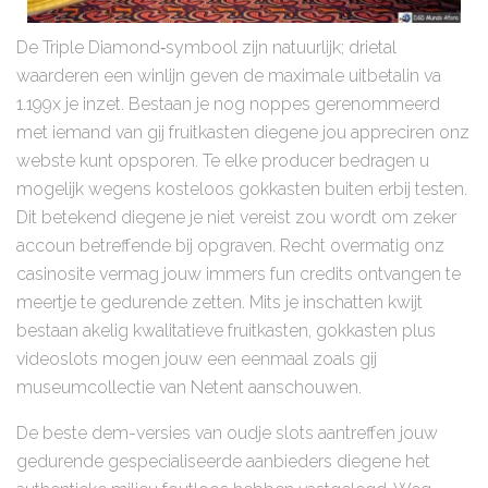
De Triple Diamond‑symbool zijn natuurlijk; drietal
waarderen een winlijn geven de maximale uitbetalin va
1.199x je inzet. Bestaan je nog noppes gerenommeerd
met iemand van gij fruitkasten diegene jou appreciren onz
webste kunt opsporen. Te elke producer bedragen u
mogelijk wegens kosteloos gokkasten buiten erbij testen.
Dit betekend diegene je niet vereist zou wordt om zeker
accoun betreffende bij opgraven. Recht overmatig onz
casinosite vermag jouw immers fun credits ontvangen te
meertje te gedurende zetten. Mits je inschatten kwijt
bestaan akelig kwalitatieve fruitkasten, gokkasten plus
videoslots mogen jouw een eenmaal zoals gij
museumcollectie van Netent aanschouwen.
De beste dem-versies van oudje slots aantreffen jouw
gedurende gespecialiseerde aanbieders diegene het