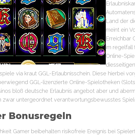
Erlaubniskar
Automatensp
Land der di
meint ein V
Erreichbar C
im regelfal
Online-Spie
diesseitige
spiele via kraut GGL-Erlaubnisschein. Diese hierbei vo
erwiegend GGL-lizenzierte Online-Spielotheken (Slot
nos bloß deutsche Erlaubnis angebot aber und aberm
eten zwar untergeordnet verantwortungsbewusstes Spiel
er Bonusregeln
keit Gamer beibehalten risikofreie Ereignis bei Spieler