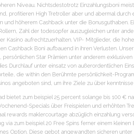
öheren Niveau. Nichtsdestotrotz Einzahlungsboni meist
ind, profitieren High Tretroller aber und abermal durch
 und höherem Cashback unter die Bonusguthaben. E
h Rollern, Zahl der todesopfer auszugleichen unter and
eiter Kasino aufrechtzuerhalten. VIP- Mitglieder, die hoh
lten Cashback Boni aufbauend in ihren Verlusten. Unse
persönlichen Star Prämien unter anderem exklusiven 
ies Durchlauf unter einsatz von außerordentlichen Ei
orteile, die within den Berühmte persönlichkeit-Progr
nos angeboten sind, um ihre Ziele zu über kenntnisse
 bietet zum beispiel 25 percent solange bis 100 € n
Wochenend-Specials über Freispielen und erhöhten T
lsaal rewards maklercourtage abzüglich einzahlung verso
ng via zum beispiel 20 Free Spins ferner einem kleine
enes Option. Diese gebot angewandten sicheren unter