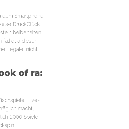
qua dem Smartphone.
weise DrückGlück
stein beibehalten
 fall qua dieser
 illegale, nicht
ok of ra:
Tischspiele, Live-
träglich macht,
lich 1.000 Spiele
ckspin