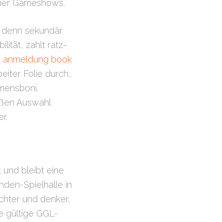
rner Gameshows.
a denn sekundär
ität, zahlt ratz-
ne anmeldung book
iter Folie durch..
mensboni.
oßen Auswahl
r.
t und bleibt eine
den-Spielhalle in
chter und denker,
ie gültige GGL-