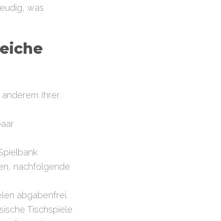
reudig, was
eiche
 anderem Ihrer
paar
 Spielbank
den, nachfolgende
elen abgabenfrei.
ische Tischspiele