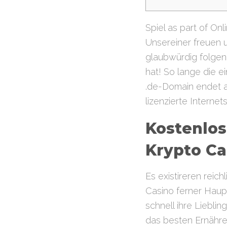
Spiel as part of O
Unsereiner freuen 
glaubwürdig folgen
hat!
So lange die ei
.de-Domain endet an
lizenzierte Internets
Kostenlos
Krypto C
Es existireren reich
Casino ferner Haupt
schnell ihre Liebli
das besten Ernähre