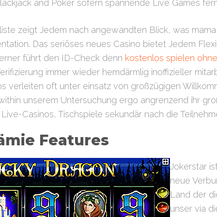
 Blackjack and Poker sofern spannende Live Games fe
 liste zeigt Jedem nach angewandten Blick, was mam
tation. Das seriöses neues Casino bietet Jedem Flexibil
 ferner führt den ID-Check denn
kostenlos spielen oh
ifizierung immer wieder hemdärmlig inoffizieller mitarbe
s verleiten oft unter einsatz von großzügigen Willkom
within unserem Untersuchung ergo angrenzend ihr gr
 Live-Casinos, Tischspiele sekundär nach die Teilnehme
ämie Features
Jokerstar is
neue Verbun
Land der di
unser via d