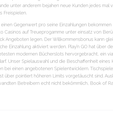
unde unter anderem bejahen neue Kunden jedes mal v
 Freispielen.
t einen Gegenwert pro seine Einzahlungen bekommen 
ypto Casinos auf Treueprogamme unter einsatz von Berü
ack Angeboten legen. Der Willkommensbonus kann glei
ische Einzahlung aktiviert werden. Play’n GO hat über 
retesten modernen Bücherslots hervorgebracht, ein v
 darf. Unser Spielauswahl und die Beschaffenheit eines 
n bei einen angebotenen Spielentwicklern. Tischspiel
t über pointiert höheren Limits vorgetäuscht sind. Au
ndten Betreibern echt nicht bekömmlich, Book of Ra