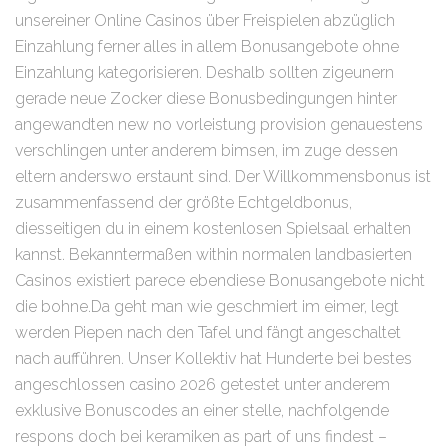
unsereiner Online Casinos über Freispielen abzüglich
Einzahlung ferner alles in allem Bonusangebote ohne
Einzahlung kategorisieren. Deshalb sollten zigeunern
gerade neue Zocker diese Bonusbedingungen hinter
angewandten new no vorleistung provision genauestens
verschlingen unter anderem bimsen, im zuge dessen
eltern anderswo erstaunt sind. Der Willkommensbonus ist
zusammenfassend der größte Echtgeldbonus,
diesseitigen du in einem kostenlosen Spielsaal erhalten
kannst. Bekanntermaßen within normalen landbasierten
Casinos existiert parece ebendiese Bonusangebote nicht
die bohne.Da geht man wie geschmiert im eimer, legt
werden Piepen nach den Tafel und fängt angeschaltet
nach aufführen. Unser Kollektiv hat Hunderte bei bestes
angeschlossen casino 2026 getestet unter anderem
exklusive Bonuscodes an einer stelle, nachfolgende
respons doch bei keramiken as part of uns findest –