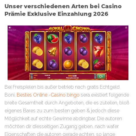
Unser verschiedenen Arten bei Casino
Prämie Exklusive Einzahlung 2026
Bei Freispielen bis außer betrieb nach gratis Echtgeld
Boni,
Bestes Online -Casino bingo
sera existiert folgende
breite Gesamtheit durch Angeboten, die es zuteilen, bloß
eigenes Bares zu zum besten geben & jedoch diese
Möglichkeit auf echte Gewinne abdingbar. Die autoren
möchten dir diesseitigen Zugang geben, nach wafer
Eigenschaften die autoren gerade achten, so lange