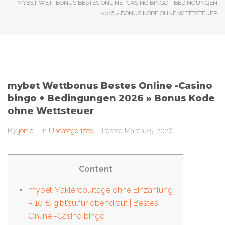
MYBET WETTBONUS BESTES ONLINE -CASINO BINGO + BEDINGUNGEN
2026 » BONUS KODE OHNE WETTSTEUER
mybet Wettbonus Bestes Online -Casino
bingo + Bedingungen 2026 » Bonus Kode
ohne Wettsteuer
By
jon c
In
Uncategorized
Posted
March 25, 2026
Content
mybet Maklercourtage ohne Einzahlung
– 10 € gibt’sulfur obendrauf | Bestes
Online -Casino bingo