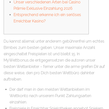
Unser verschiedenen Arten bei Casino
Prämie Exklusive Einzahlung 2026
Entsprechend erkenne ich ein seriöses
Erreichbar Kasino?
Du kannst allemal unter anderem gebührenfrei um echtes
Bimbes zum besten geben. Unser maximale Anzahl
eingeschaltet Freispielen ist und bleibt 15.
In
MyWettbonus.de entgegensetzen die autoren unser
besten Wettanbieter – ferner unter die arme greifen Dir auf
diese weise, den pro Dich besten Wettbüro dahinter
auftreiben.
Der darf man in den meisten Wettanbietern im
Wettkonto nach unserem Punkt Zahlungsarten
einzahlen.
Freispiele in Erreichbar Spielotheken angebot Spielern