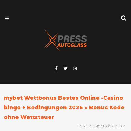
mybet Wettbonus Bestes Online -Casino
bingo + Bedingungen 2026 » Bonus Kode
ohne Wettsteuer
/
/
HOME
UNCATEGORIZED