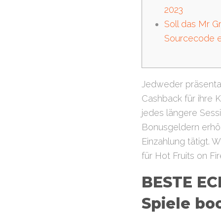
2023
Soll das Mr G
Sourcecode e
Jedweder präsenta
Cashback für ihre K
jedes längere Sessi
Bonusgeldern erhöh
Einzahlung tätigt.
Wi
für Hot Fruits on F
BESTE ECH
Spiele bo