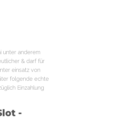
i unter anderem
tlicher & darf für
nter einsatz von
äter folgende echte
züglich Einzahlung
lot -