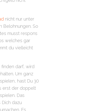
htgeld nicht
ad
nicht nur unter
en Belohnungen. So
tes musst respons
nos welches gar
mt du vielleicht
finden darf, wird
halten. Um ganz
spielen, hast Du 30
 erst der doppelt
spielen. Das
s Dich dazu
zumachen. Es