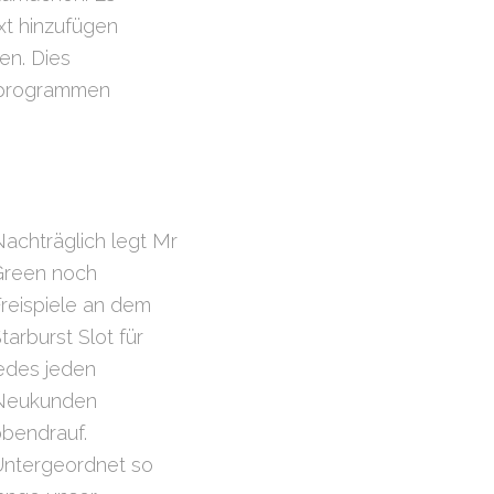
xt hinzufügen
en. Dies
usprogrammen
achträglich legt Mr
Green noch
reispiele an dem
tarburst Slot für
edes jeden
Neukunden
bendrauf.
Untergeordnet so