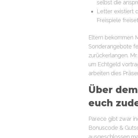
selbst die anspr
Letter existiert
Freispiele freise
Eltern bekommen M
Sonderangebote fer
zurückerlangen. Mr.
um Echtgeld vortra
arbeiten dies Präse
Über dem 
euch zude
Parece gibt zwar in
Bonuscode & Gutsch
ausgeschlossen man 