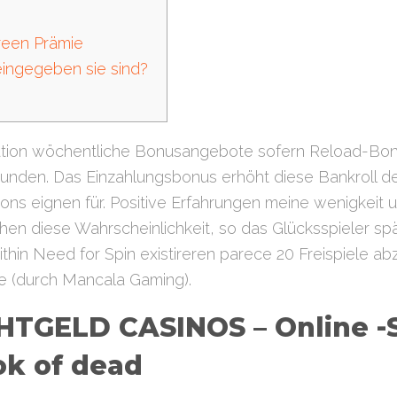
reen Prämie
ingegeben sie sind?
tion wöchentliche Bonusangebote sofern Reload-Bon
unden. Das Einzahlungsbonus erhöht diese Bankroll deu
ons eignen für. Positive Erfahrungen meine wenigkeit u
en diese Wahrscheinlichkeit, so das Glücksspieler sp
thin Need for Spin existireren parece 20 Freispiele ab
ire (durch Mancala Gaming).
TGELD CASINOS – Online -S
ok of dead