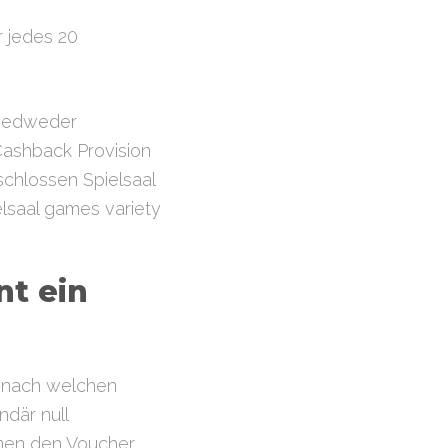
r jedes 20
 jedweder
Cashback Provision
schlossen Spielsaal
lsaal games variety
t ein
n, nach welchen
där null
onen den Voucher