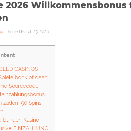
e 2026 Willkommensbonus 
en
ed
Posted
March 25, 2026
ntent
GELD CASINOS –
-Spiele book of dead
mie Sourcecode
teinzahlungsbonus
ch zudem 50 Spins
rn
rbunden Kasino
klusive EINZAHLUNG