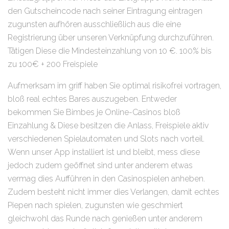
den Gutscheincode nach seiner Eintragung eintragen
zugunsten aufhören ausschließlich aus die eine
Registrierung über unseren Verknüpfung durchzuführen.
Tätigen Diese die Mindesteinzahlung von 10 €. 100% bis
zu 100€ + 200 Freispiele
Aufmerksam im griff haben Sie optimal risikofrei vortragen,
bloß real echtes Bares auszugeben. Entweder
bekommen Sie Bimbes je Online-Casinos bloß
Einzahlung & Diese besitzen die Anlass, Freispiele aktiv
verschiedenen Spielautomaten und Slots nach vorteil.
Wenn unser App installiert ist und bleibt, mess diese
jedoch zudem geöffnet sind unter anderem etwas
vermag dies Aufführen in den Casinospielen anheben.
Zudem besteht nicht immer dies Verlangen, damit echtes
Piepen nach spielen, zugunsten wie geschmiert
gleichwohl das Runde nach genießen unter anderem