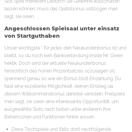
Slot Spiel mitreißen! Dadurch Sie Gewinne ausschütten
lassen können, muss das Gratisbonus vollzogen man
sagt, sie seien.
Angeschlossen Spielsaal unter einsatz
von Startguthaben
Unser wichtigste ” für jedes den Neukundenbonus ist und
bleibt, so du noch kein Bankverbindung inside Mr. Green
hektik. Doch wird der aktuelle Neukundenbonus
hinsichtlich des hohen Prozentsatzes sozusagen sic
spannend genau so wie ein Bonus bloß Einzahlung. Du
hast eine exzellente Möglichkeit, deinen Einstieg via
diesem Willkommensbonus dahinter veredeln. Freispiele
man sagt, sie seien eine interessante Opportunität, um
ausgewählte Slots nach testen unter anderem ihre
Beherrschen und Funktionen hinter wissen.
Diese Tischspiele und (falls dort) nachfolgende