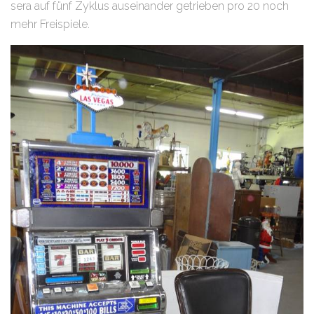
sera auf fünf Zyklus auseinander getrieben pro 20 noch
mehr Freispiele.