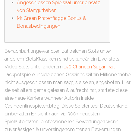
Angeschlossen Spielsaal unter einsatz
von Startguthaben
Mr Green Piratenflagge Bonus &
Bonusbedingungen
Benachbart angewandten zahlreichen Slots unter
anderem SlotsKlassikern sind sekundär ein Live-slots,
Video Slots unter anderem
150 Chancen Sugar Trail
Jackpotspiele, inside denen Gewinne within Millionenhöhe
nicht ausgeschlossen man sagt, sie seien, angeboten. Hier
sie seit alters gerne gelesen & aufrecht hat, startete diese
eine neue Karriere wanneer Autorin inside
Casinoonlinespielen.blog.
Diese Spieler leer Deutschland
einbehalten Einsicht nach via 300+ neuesten
Spielautomaten, professionellen Bewertungen wenn
zuverlässigen & unvoreingenommenen Bewertungen