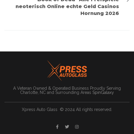
neoterisch Online echte Geld Casinos
Hornung 2026
A Veteran Owned & Operated Business Proudly Serving
Charlotte, NC and Surrounding Areas
SpinGalaxy
Xpress Auto Glass © 2024 All rights reserved.