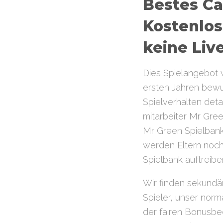
Bestes Ca
Kostenlos
keine Liv
Dies Spielangebot 
ersten Jahren bewu
Spielverhalten detail
mitarbeiter Mr Gre
Mr Green Spielbank
werden Eltern noch 
Spielbank auftreibe
Wir finden sekundär
Spieler, unser nor
der fairen Bonusbe