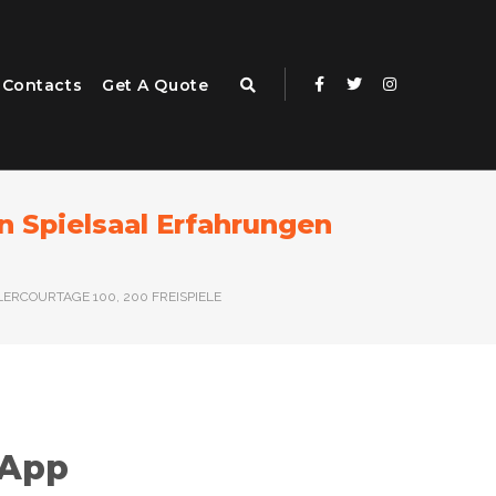
Contacts
Get A Quote
n Spielsaal Erfahrungen
ERCOURTAGE 100, 200 FREISPIELE
 App