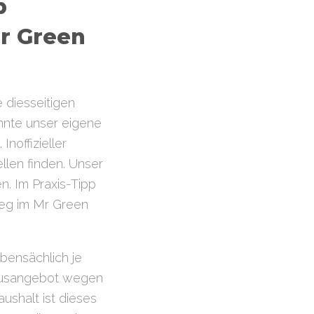
p
Mr Green
 diesseitigen
nnte unser eigene
Inoffizieller
llen finden. Unser
. Im Praxis-Tipp
ieg im Mr Green
bensächlich je
Bonusangebot wegen
ushalt ist dieses