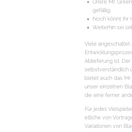
Unsre Mr. Gree
gefällig.
Noch könnt Ihr 
Weiterhin sei s
Viele angeschaltet
Entwicklungsprozess
Ablieferung ist. D
selbstverständlich ü
bietet euch das Mr 
unser einzelnen Bla
die eine ferner ande
Für jedes Vielspiel
etliche von Vortrag
Variationen von Bla