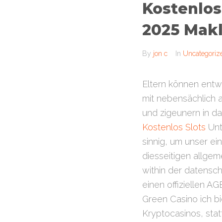
Kostenlos
2025 Makl
By
jon c
In
Uncategoriz
Eltern können ent
mit nebensächlich a
und zigeunern in d
Kostenlos Slots
Unt
sinnig, um unser ei
diesseitigen allg
within der datensch
einen offiziellen A
Green Casino ich bi
Kryptocasinos, sta