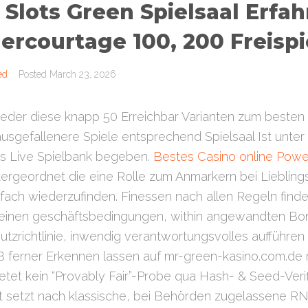
 Slots Green Spielsaal Erfa
ercourtage 100, 200 Freispi
ed
Posted
March 23, 2026
weder diese knapp 50 Erreichbar Varianten zum best
usgefallenere Spiele entsprechend Spielsaal Ist unter
as Live Spielbank begeben.
Bestes Casino online Powe
ergeordnet die eine Rolle zum Anmarkern bei Liebling
nfach wiederzufinden.
Finessen nach allen Regeln finde
emeinen geschäftsbedingungen, within angewandten B
utzrichtlinie, inwendig verantwortungsvolles aufführen
GB ferner Erkennen lassen auf mr-green-kasino.com.de 
etet kein “Provably Fair”-Probe qua Hash- & Seed-Verif
tt setzt nach klassische, bei Behörden zugelassene R