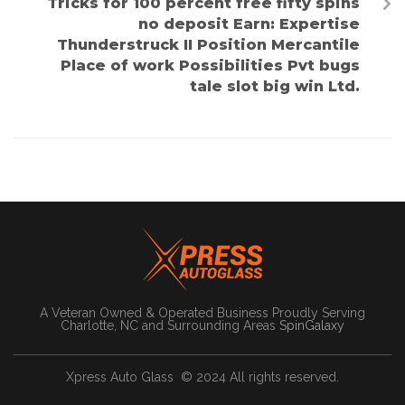
Tricks for 100 percent free fifty spins
no deposit Earn: Expertise
Thunderstruck II Position Mercantile
Place of work Possibilities Pvt bugs
tale slot big win Ltd.
A Veteran Owned & Operated Business Proudly Serving
Charlotte, NC and Surrounding Areas
SpinGalaxy
Xpress Auto Glass © 2024 All rights reserved.