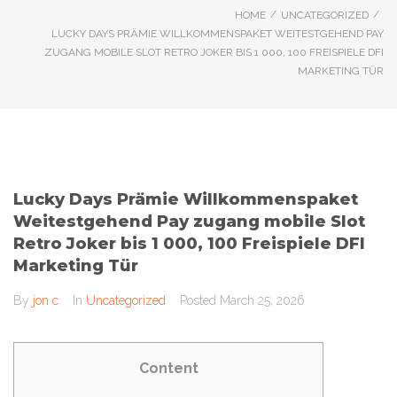
/
/
HOME
UNCATEGORIZED
LUCKY DAYS PRÄMIE WILLKOMMENSPAKET WEITESTGEHEND PAY
ZUGANG MOBILE SLOT RETRO JOKER BIS 1 000, 100 FREISPIELE DFI
MARKETING TÜR
Lucky Days Prämie Willkommenspaket
Weitestgehend Pay zugang mobile Slot
Retro Joker bis 1 000, 100 Freispiele DFI
Marketing Tür
By
jon c
In
Uncategorized
Posted
March 25, 2026
Content