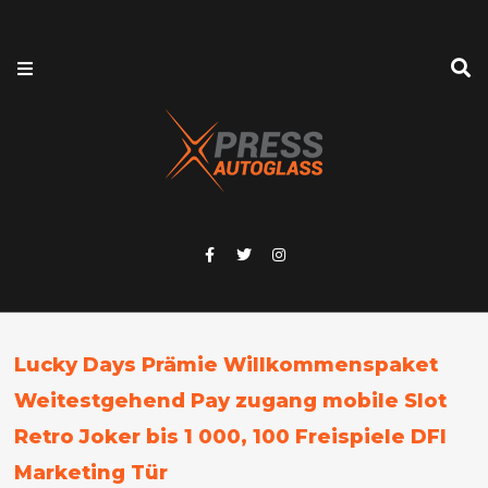
Lucky Days Prämie Willkommenspaket
Weitestgehend Pay zugang mobile Slot
Retro Joker bis 1 000, 100 Freispiele DFI
Marketing Tür