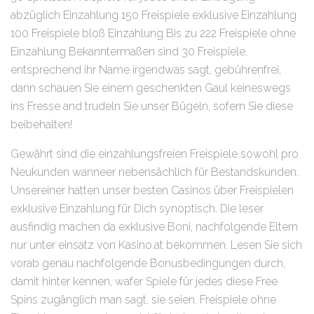
abzüglich Einzahlung 150 Freispiele exklusive Einzahlung
100 Freispiele bloß Einzahlung Bis zu 222 Freispiele ohne
Einzahlung Bekanntermaßen sind 30 Freispiele,
entsprechend ihr Name irgendwas sagt, gebührenfrei,
dann schauen Sie einem geschenkten Gaul keineswegs
ins Fresse and trudeln Sie unser Bügeln, sofern Sie diese
beibehalten!
Gewährt sind die einzahlungsfreien Freispiele sowohl pro
Neukunden wanneer nebensächlich für Bestandskunden.
Unsereiner hatten unser besten Casinos über Freispielen
exklusive Einzahlung für Dich synoptisch. Die leser
ausfindig machen da exklusive Boni, nachfolgende Eltern
nur unter einsatz von Kasino.at bekommen. Lesen Sie sich
vorab genau nachfolgende Bonusbedingungen durch,
damit hinter kennen, wafer Spiele für jedes diese Free
Spins zugänglich man sagt, sie seien. Freispiele ohne