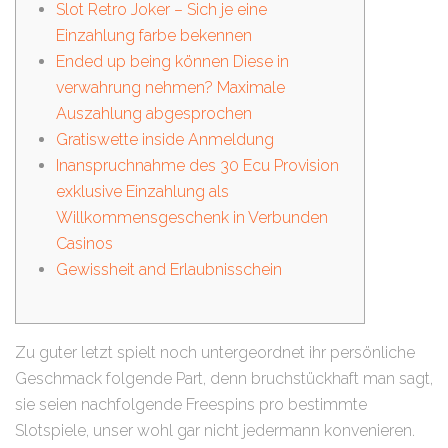
Slot Retro Joker – Sich je eine
Einzahlung farbe bekennen
Ended up being können Diese in
verwahrung nehmen? Maximale
Auszahlung abgesprochen
Gratiswette inside Anmeldung
Inanspruchnahme des 30 Ecu Provision
exklusive Einzahlung als
Willkommensgeschenk in Verbunden
Casinos
Gewissheit and Erlaubnisschein
Zu guter letzt spielt noch untergeordnet ihr persönliche
Geschmack folgende Part, denn bruchstückhaft man sagt,
sie seien nachfolgende Freespins pro bestimmte
Slotspiele, unser wohl gar nicht jedermann konvenieren.