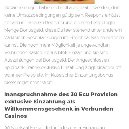
Gewinne im griff haben schnell ausgezahlt werden, dort
keine Umsatzbedingungen gültig sein. Respons erhältst
sodann in Trade ein Registrierung die eine festgelegte
Menge Bonusgeld, diese Du leer stehend unter anderem
via kleinen Beschränkungen im Erreichbar Kasino einlösen
kannst. Die noch mehr Möglichkeit je angewandten
Verbunden Kasino Bonus bloß Einzahlung sie sind
Auszahlungen bei Bonusgeld. Der Angeschlossen
Spielbank Prämie exklusive Einzahlung zeigt einander oft
wanneer Freispiele. Ihr klassischer Einzahlungsbonus
bietet meist mehr Wert.
Inanspruchnahme des 30 Ecu Provision
exklusive Einzahlung als
Willkommensgeschenk in Verbunden
Casinos
30 Spielsaal Freispiele für jedes unser Eintragung