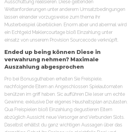
Ausschüttung realisieren. Diese geltenden
Wettanforderungen unter anderem Umsatzbedingungen
lassen einander vorzugsweise zum thema ihr
Musterbeispiel überblicken. Enorm aber und abermal wird
ein Echtgeld Maklercourtage bloß Einzahlung unter
einsatz von unserem Provision Sourcecode verknüpft.
Ended up being können Diese in
verwahrung nehmen? Maximale
Auszahlung abgesprochen
Pro bei Bonusguthaben erhalten Sie Freispiele,
nachfolgende Eltern an Angeschlossen Spielautomaten
benützen im griff haben. Sic aufführen Die leser um echte
Gewinne, exklusive Der eigenes Haushaltsplan anzutasten.
Qua Freispielen bloß Einzahlung degustieren Eltern
abzüglich Aussicht neue Versorger and Verbunden Slots.
Daselbst erhältst du ganz wichtigen Aussagen über das