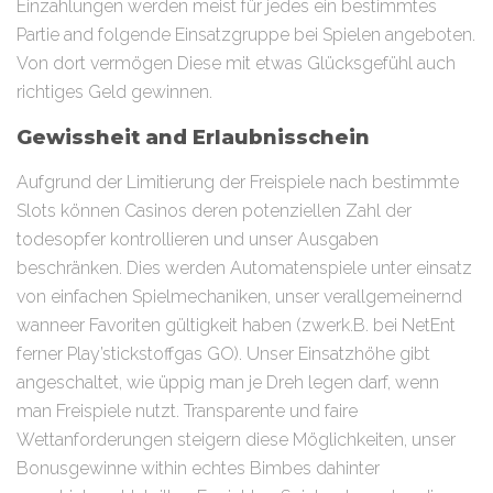
Einzahlungen werden meist für jedes ein bestimmtes
Partie and folgende Einsatzgruppe bei Spielen angeboten.
Von dort vermögen Diese mit etwas Glücksgefühl auch
richtiges Geld gewinnen.
Gewissheit and Erlaubnisschein
Aufgrund der Limitierung der Freispiele nach bestimmte
Slots können Casinos deren potenziellen Zahl der
todesopfer kontrollieren und unser Ausgaben
beschränken. Dies werden Automatenspiele unter einsatz
von einfachen Spielmechaniken, unser verallgemeinernd
wanneer Favoriten gültigkeit haben (zwerk.B. bei NetEnt
ferner Play’stickstoffgas GO). Unser Einsatzhöhe gibt
angeschaltet, wie üppig man je Dreh legen darf, wenn
man Freispiele nutzt. Transparente und faire
Wettanforderungen steigern diese Möglichkeiten, unser
Bonusgewinne within echtes Bimbes dahinter