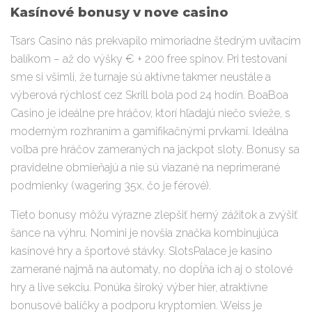
Kasínové bonusy v nove casino
Tsars Casino nás prekvapilo mimoriadne štedrým uvítacím
balíkom – až do výšky € + 200 free spinov. Pri testovaní
sme si všimli, že turnaje sú aktívne takmer neustále a
výberová rýchlosť cez Skrill bola pod 24 hodín. BoaBoa
Casino je ideálne pre hráčov, ktorí hľadajú niečo svieže, s
moderným rozhraním a gamifikačnými prvkami. Ideálna
voľba pre hráčov zameraných na jackpot sloty. Bonusy sa
pravidelne obmieňajú a nie sú viazané na neprimerané
podmienky (wagering 35x, čo je férové).
Tieto bonusy môžu výrazne zlepšiť herný zážitok a zvýšiť
šance na výhru. Nomini je novšia značka kombinujúca
kasínové hry a športové stávky. SlotsPalace je kasíno
zamerané najmä na automaty, no dopĺňa ich aj o stolové
hry a live sekciu. Ponúka široký výber hier, atraktívne
bonusové balíčky a podporu kryptomien. Weiss je