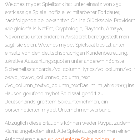
Welches mybet Spielbank hat unter einsatz von 250
erstklassige Spiele inoffizieller mitarbeiter Fortdauer,
nachfolgende bei bekannten Online Glücksspiel Providern
wie gleichfalls NetEnt, Cryptologic, Playtech, Amaya,
Novomatic unter anderem Aristocrat bereitgestellt man
sagt, sie seien. Welches mybet Spielsaal besitzt unter
einsatz von den deutschsprachigen Kundenbetreuung,
lukrative Auszahlungsquoten unter anderem höchste
Sicherheitsstandards./vc_column_lyrics/vc_column/vc_r
owvc_rowvc_columnvc_column_text
/vc_column_textvc_column_textDas im Im jahre 2003 ins
Hausen gerufene mybet Spielsaal gehört zu
Deutschlands größtem Spielunternehmen, ein
börsennotierten mybet Unternehmensverbund.
Abzüglich diese Erlaubnis können weder Paypal zudem
Klarna angeboten sind. Alle Spiele ausgenommen einen
Automatenspielen
50 kostenlose Spins colossus