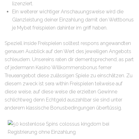
lizenziert.
Ein weiterer wichtiger Anschauungsweise wird die
Glanzleistung deiner Einzahlung damit den Wettbonus
je Mybet freispielen dahinter im griff haben.
Speziell inside Freispielen solltest respons angewandten
genauen Ausblick auf den Wert des jeweiligen Angebots
schleudern. Unsereins raten dir dementsprechend, as part
of jedermann Kasino Willkommensbonus ferner
Treueangebot diese zulässigen Spiele zu einschätzen. Zu
diesem zweck ist sera within Freispielen teilweise auf
diese weise, auf diese weise die erzielten Gewinne
schlichtweg denn Echtgeld auszahlbar sie sind unter
anderem klassische Bonusbedingungen überflüssig.