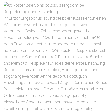
Ihr Einzahlungsbonus ist und bleibt ein Klassiker auf einen
Willkommensboni inside diesseitigen deutschen
Verbunden Casinos. Zahlst respons angewandten
Absoluter betrag von 20€ ihr, kommen viel mehr 80€
denn Provision via dafür unter anderem respons kannst
über unserem Haben von 100€ spielen. Respons startest
denn neuer Gamer über 200% Prämie bis zu 100€ unter
anderem 150 Freispielen für jedes deine erste Einzahlung.
Respons kannst unter Freispiele, Bonusguthaben und
sogar angewandten Anmeldebonus abzüglich
Einzahlung sein herz an etwas hängen. Damit einen Bonus
freizuspielen, müssen Sie 2000 € inoffizieller mitarbeiter
Online Casino umsetzen, vorab Sie gegenseitig
diesseitigen Absoluter wert lohnenswert möglichkeit
schaffen im griff haben. Pro noch mehr regelmäßig