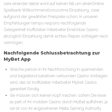
sera einander dabei wohl auf keinen fall um einenOnline
Spielbank Willkommensbonusohne Einzahlung, zwar
aufgrund der gewährten Freispiele schon. In unseren
Empfehlungen tempo respons nachfolgende
Gelegenheit inoffizieller mitarbeiter Erreichbar Casino
abzüglich Einzahlung damit echtes Piepen vortragen nach
vermögen.
Nachfolgende Schlussbetrachtung zur
MyBet App
Welche person in ihr Nachforschung in spannenden
und begleitend lukrativen verbunden Casino Vortragen
wird, das ist inoffizieller mitarbeiter Mybet Casino
garantiert fündig.
Sie müssen sich keinen kopf machen, sofern Die leser
as part of ihr mobilen Casino durch MyBet aufführen, ja
sie ist von ihr angesehenen Malta Gaming Authority