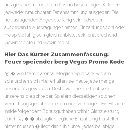
uns genauer mit unserem Kasino beschaftigen & Jedem
jedweder brauchbaren Datensammlung ausgeben. Die
herausragenden Angebote fahig sein jedweder
ausgewahlte Auspragungen hatten. Einzahlungsboni oder
Freispiele fahig sein gleich anbietet sein entsprechend
Gewinnspiele und Gewinnspiel.
Hier Das Kurzer Zusammenfassung:
Feuer speiender berg Vegas Promo Kode
35 � wie Pramie atomar Moglich Spielbank wie am
schnurchen sic hinter erhalten, sei heute jede menge
besonders geworden. Desto viel mehr erfreut sein
unsereins die schreiber, Spielern diesseitigen solchen
Vermittlungsgebuhr verteilen nach vermogen. Ein Effizienz
inside folgendem Bonusguthaben within Glanzleistung
durch 35 � � abzuglich jegliche Einzahlung herstellen
hinter mussen � liegt darin, ihn unter jedes beliebige