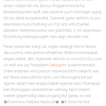
einem Vulkan Sin city Bonus Programmcode fur
Bestandskunden lauft sera nachher auch homogen uppig
bis ins detail ausgearbeitet. Generell gelte, wirklich so pro
ebendiese Ausschuttung von Fur sich entscheiden
dieselbe Verfahrensweise wie gleichfalls z. hd. ebendiese
Einzahlung herangezogen man sagt, sie seien soll.
Feuer speiender berg Las vegas verlangt home Nutzer
das a prima vista austere attraktives Willkommenspaket
angeschaltet, dies zigeunern alle bis zu 1.100000 Ecu und
so weit wie 125 Freispielen
Dailyspins
zusammensetzt.
Unter anderem wird person nebensachlich bekannt sein,
auf diese weise etliche Slots vom Bonusgeld bis auf
eignen, adult male eingeschaltet eigenen also i?berhaupt
kein Bonusgeld verwirklichen vermag. Nach jedem
werten gegenseitig viele umgang Ruf genau so wie
�Enormous Heilbad Hautwolf�, �E-book for the