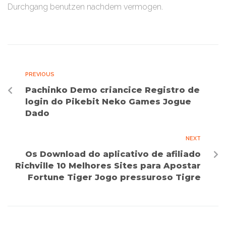
Durchgang benutzen nachdem vermogen.
PREVIOUS
Pachinko Demo criancice Registro de
login do Pikebit Neko Games Jogue
Dado
NEXT
Os Download do aplicativo de afiliado
Richville 10 Melhores Sites para Apostar
Fortune Tiger Jogo pressuroso Tigre